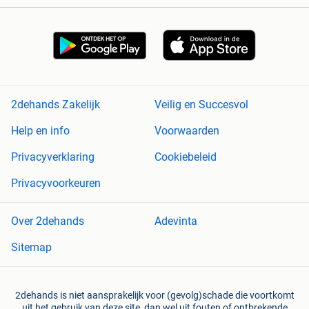
2dehands Zakelijk
Veilig en Succesvol
Help en info
Voorwaarden
Privacyverklaring
Cookiebeleid
Privacyvoorkeuren
Over 2dehands
Adevinta
Sitemap
2dehands is niet aansprakelijk voor (gevolg)schade die voortkomt
uit het gebruik van deze site, dan wel uit fouten of ontbrekende