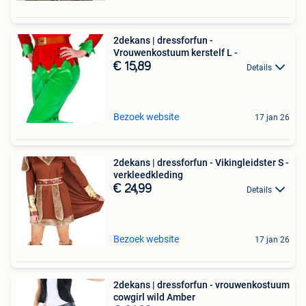
2dekans | dressforfun -
Vrouwenkostuum kerstelf L -
€ 15,89
Details
Bezoek website
17 jan 26
2dekans | dressforfun - Vikingleidster S -
verkleedkleding
€ 24,99
Details
Bezoek website
17 jan 26
2dekans | dressforfun - vrouwenkostuum
cowgirl wild Amber