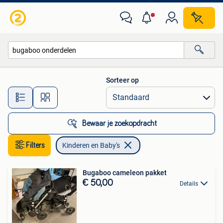
Kinderen en Baby's
Sorteer op
Alle afstanden…
Bewaar je zoekopdracht
Filters
Kinderen en Baby's
Bugaboo cameleon pakket
€ 50,00
Details