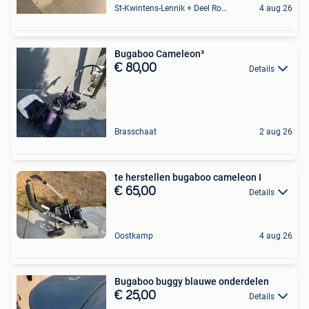
St-Kwintens-Lennik + Deel Roosdaal
4 aug 26
Bugaboo Cameleon³
€ 80,00
Details
Brasschaat
2 aug 26
te herstellen bugaboo cameleon I
€ 65,00
Details
Oostkamp
4 aug 26
Bugaboo buggy blauwe onderdelen
€ 25,00
Details