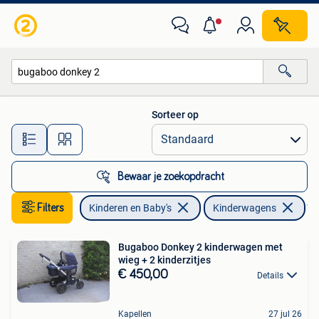
Kinderwagens en Combinaties
Sorteer op
Alle afstanden…
Bewaar je zoekopdracht
Filters
Kinderen en Baby's
Kinderwagens
Ver
Bugaboo Donkey 2 kinderwagen met
wieg + 2 kinderzitjes
€ 450,00
Details
Kapellen
27 jul 26