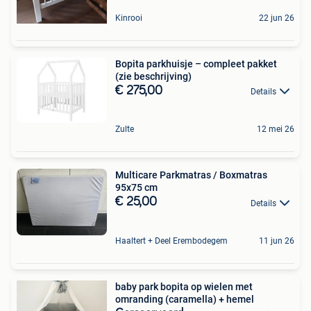
Kinrooi
22 jun 26
Bopita parkhuisje – compleet pakket
(zie beschrijving)
€ 275,00
Details
Zulte
12 mei 26
​Multicare Parkmatras / Boxmatras
95x75 cm
€ 25,00
Details
Haaltert + Deel Erembodegem
11 jun 26
baby park bopita op wielen met
omranding (caramella) + hemel