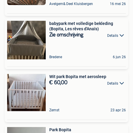
Avelgem& Deel Kluisbergen
16 mei 26
babypark met volledige bekleding
(Bopita, Les rêves d'Anaïs)
Zie omschrijving
Details
Bredene
6 jun 26
Wit park Bopita met aerosleep
€ 60,00
Details
Zemst
23 apr 26
Park Bopita