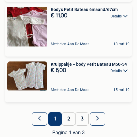
Body’s Petit Bateau 6maand/67cm
€ 11,00
Details
Mechelen-Aan-De-Maas
13 mrt 19
Kruippakje + body Petit Bateau M50-54
€ 6,00
Details
Mechelen-Aan-De-Maas
15 mrt 19
1
2
3
Pagina 1 van 3