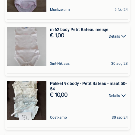
Munkzwalm
5 feb 24
m 62 body Petit Bateau meisje
€ 1,00
Details
Sint-Niklaas
30 aug 23
Pakket 9x body - Petit Bateau - maat 50-
54
€ 10,00
Details
Oostkamp
30 sep 24