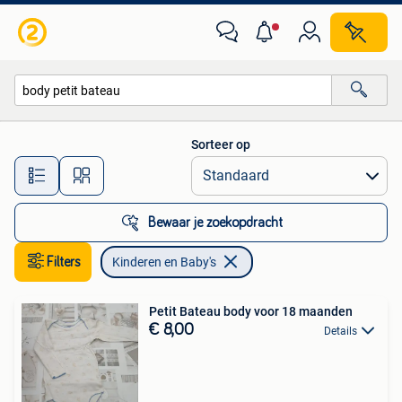
Kinderen en Baby's
Sorteer op
Alle afstanden…
Bewaar je zoekopdracht
Filters
Kinderen en Baby's
Petit Bateau body voor 18 maanden
€ 8,00
Details