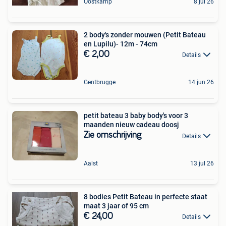
Oostkamp
8 jul 26
2 body's zonder mouwen (Petit Bateau
en Lupilu)- 12m - 74cm
€ 2,00
Details
Gentbrugge
14 jun 26
petit bateau 3 baby body's voor 3
maanden nieuw cadeau doosj
Zie omschrijving
Details
Aalst
13 jul 26
8 bodies Petit Bateau in perfecte staat
maat 3 jaar of 95 cm
€ 24,00
Details