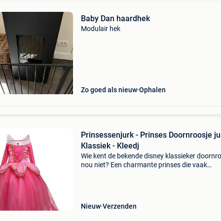
Baby Dan haardhek
Modulair hek
Zo goed als nieuw
Ophalen
Prinsessenjurk - Prinses Doornroosje ju
Klassiek - Kleedj
Wie kent de bekende disney klassieker doornr
nou niet? Een charmante prinses die vaak
nagespeeld wordt door kinderen. Kinderen vi
de roze jurken van deze prinses prachtig! De
klassieke disney
Nieuw
Verzenden