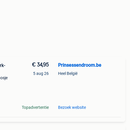
€ 34,95
Prinsessendroom.be
rk-
5 aug 26
Heel België
oosje
nden
Topadvertentie
Bezoek website