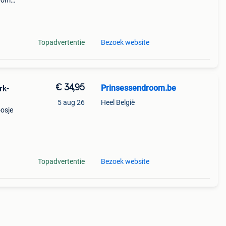
arom
al on
Topadvertentie
Bezoek website
€ 34,95
Prinsessendroom.be
rk-
5 aug 26
Heel België
oosje
nden
Topadvertentie
Bezoek website