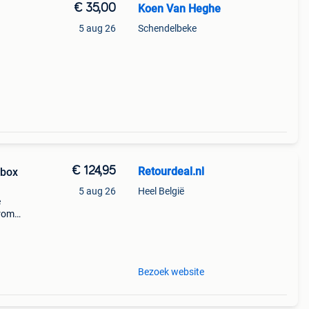
€ 35,00
Koen Van Heghe
5 aug 26
Schendelbeke
€ 124,95
Retourdeal.nl
ybox
5 aug 26
Heel België
e
arom
al on
Bezoek website