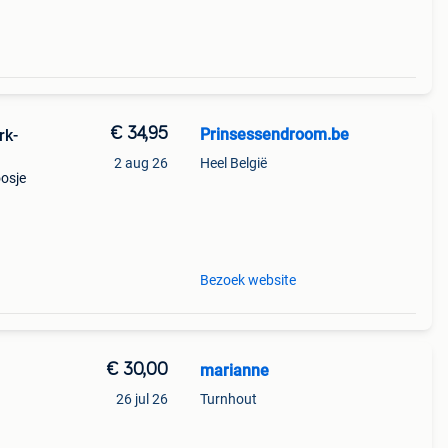
€ 34,95
Prinsessendroom.be
rk-
2 aug 26
Heel België
oosje
nden
Bezoek website
€ 30,00
marianne
26 jul 26
Turnhout