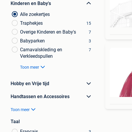
Kinderen en Baby's
Alle zoekertjes
Traphekjes
15
Overige Kinderen en Baby's
7
Babyparken
3
Carnavalskleding en
7
Verkleedspullen
Toon meer
Hobby en Vrije tijd
Handtassen en Accessoires
Toon meer
Taal
Français
3