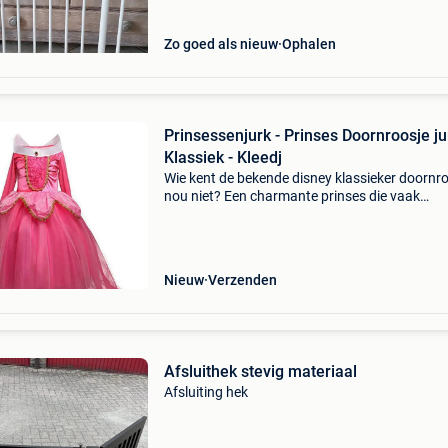
Zo goed als nieuw
Ophalen
Prinsessenjurk - Prinses Doornroosje ju
Klassiek - Kleedj
Wie kent de bekende disney klassieker doornr
nou niet? Een charmante prinses die vaak
nagespeeld wordt door kinderen. Kinderen vi
de roze jurken van deze prinses prachtig! De
klassieke disney
Nieuw
Verzenden
Afsluithek stevig materiaal
Afsluiting hek