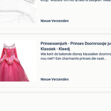
knop: ‘website’ om het artikel te bekijken. Wa
bestellen bij retourdeal.nl? Voor 15:00 besteld,
volgende werkdag in huis. 1 Jaar garantie op 
Nieuw
Verzenden
Prinsessenjurk - Prinses Doornroosje ju
Klassiek - Kleedj
Wie kent de bekende disney klassieker doornr
nou niet? Een charmante prinses die vaak
nagespeeld wordt door kinderen. Kinderen vi
de roze jurken van deze prinses prachtig! De
klassieke disney
Nieuw
Verzenden