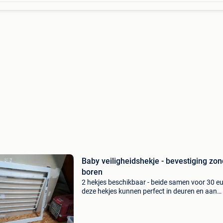
Baby veiligheidshekje - bevestiging zo
boren
2 hekjes beschikbaar - beide samen voor 30 e
deze hekjes kunnen perfect in deuren en aan
trappen bevestigd worden zonder boren. Ze
worden bevestigd met 4 bouten die aangedra
kunnen worden en die