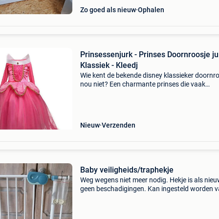
Zo goed als nieuw
Ophalen
Prinsessenjurk - Prinses Doornroosje ju
Klassiek - Kleedj
Wie kent de bekende disney klassieker doornr
nou niet? Een charmante prinses die vaak
nagespeeld wordt door kinderen. Kinderen vi
de roze jurken van deze prinses prachtig! De
klassieke disney
Nieuw
Verzenden
Baby veiligheids/traphekje
Weg wegens niet meer nodig. Hekje is als nieu
geen beschadigingen. Kan ingesteld worden v
cm tot 80 cm. Indien je langer draadstangen
plaatst kan het ook voor een deur van 84 cm
gebruikt worden