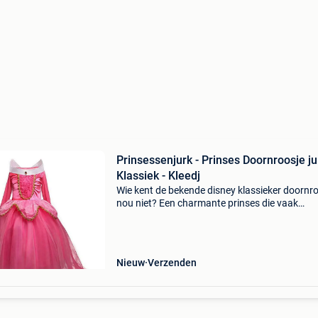
Prinsessenjurk - Prinses Doornroosje ju
Klassiek - Kleedj
Wie kent de bekende disney klassieker doornr
nou niet? Een charmante prinses die vaak
nagespeeld wordt door kinderen. Kinderen vi
de roze jurken van deze prinses prachtig! De
klassieke disney
Nieuw
Verzenden