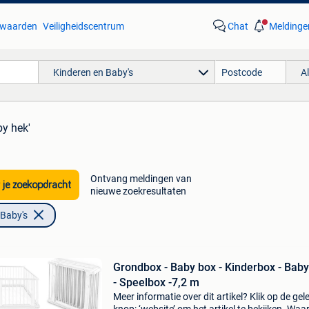
waarden
Veiligheidscentrum
Chat
Meldinge
Kinderen en Baby's
A
by hek'
Ontvang meldingen van
 je zoekopdracht
nieuwe zoekresultaten
 Baby's
Grondbox - Baby box - Kinderbox - Bab
- Speelbox -7,2 m
Meer informatie over dit artikel? Klik op de gel