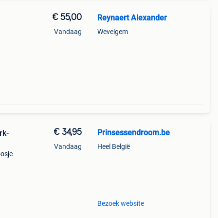
€ 55,00
Reynaert Alexander
Vandaag
Wevelgem
€ 34,95
Prinsessendroom.be
rk-
Vandaag
Heel België
oosje
nden
Bezoek website