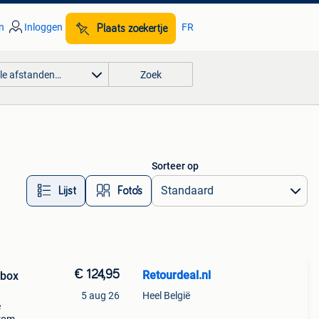
n
Inloggen
FR
Plaats zoekertje
lle afstanden…
Zoek
Sorteer op
Lijst
Foto’s
€ 124,95
Retourdeal.nl
ybox
5 aug 26
Heel België
e