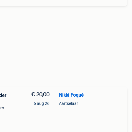
€ 20,00
Nikki Foqué
nder
6 aug 26
Aartselaar
uro
aid