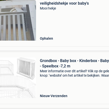
veiligheidshekje voor baby's
Mooi hekje
Ophalen
Grondbox - Baby box - Kinderbox - Bab
- Speelbox -7,2 m
Meer informatie over dit artikel? Klik op de gel
knop: ‘website’ om het artikel te bekijken. Wa
bestellen bij retourdeal.nl? Voor 15:00 besteld,
volgende werkdag in huis. 1 Jaar garantie op 
Nieuw
Verzenden