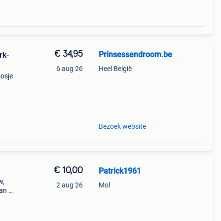
€ 34,95
Prinsessendroom.be
rk-
6 aug 26
Heel België
oosje
nden
Bezoek website
€ 10,00
Patrick1961
w,
2 aug 26
Mol
an 74