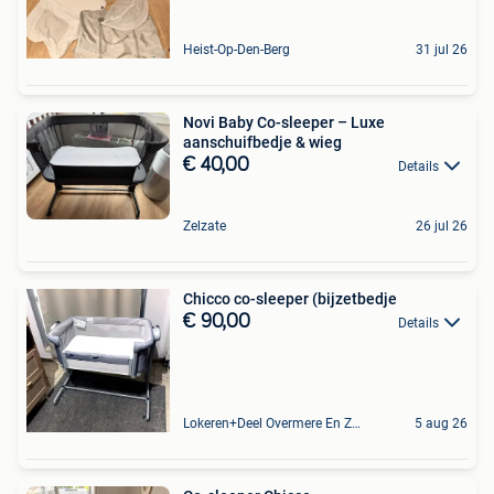
Heist-Op-Den-Berg
31 jul 26
Novi Baby Co-sleeper – Luxe
aanschuifbedje & wieg
€ 40,00
Details
Zelzate
26 jul 26
Chicco co-sleeper (bijzetbedje
€ 90,00
Details
Lokeren+Deel Overmere En Zele
5 aug 26