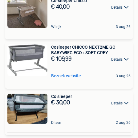
Co-sleeper Chicco
€ 40,00
Details
Wilrijk
3 aug 26
Cosleeper CHICCO NEXT2ME GO
BABYWIEG ECO+ SOFT GREY
€ 109,99
Details
Bezoek website
3 aug 26
Co sleeper
€ 30,00
Details
Dilsen
2 aug 26