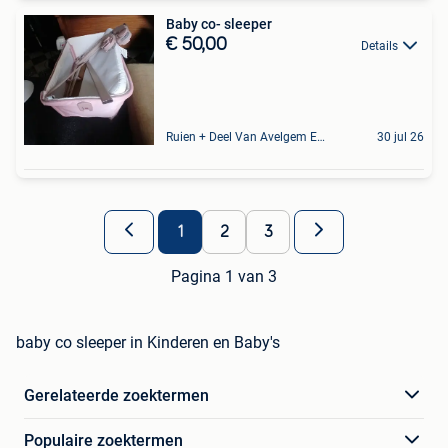
Baby co- sleeper
€ 50,00
Details
Ruien + Deel Van Avelgem En Waarmaarde
30 jul 26
1
2
3
Pagina 1 van 3
baby co sleeper in Kinderen en Baby's
Gerelateerde zoektermen
Populaire zoektermen