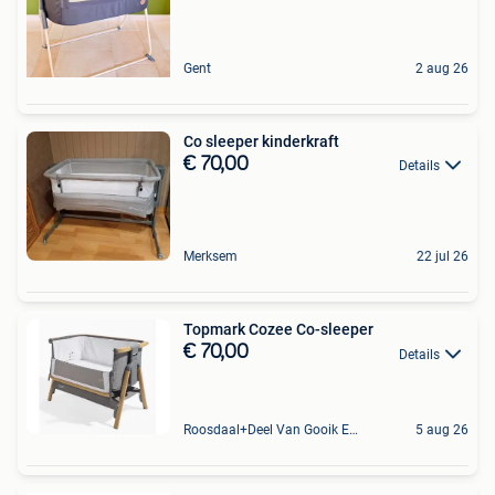
Gent
2 aug 26
Co sleeper kinderkraft
€ 70,00
Details
Merksem
22 jul 26
Topmark Cozee Co-sleeper
€ 70,00
Details
Roosdaal+Deel Van Gooik En Sint-Kwintens-Lennik
5 aug 26