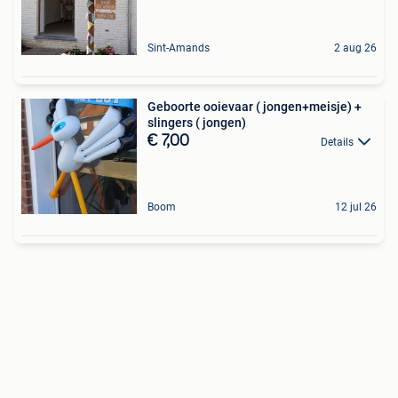
Sint-Amands
2 aug 26
Geboorte ooievaar ( jongen+meisje) +
slingers ( jongen)
€ 7,00
Details
Boom
12 jul 26