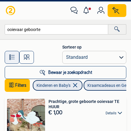
Kraamcadeaus en Geboorteborden
Sorteer op
Alle afstanden…
Bewaar je zoekopdracht
Filters
Kinderen en Baby's
Kraamcadeaus en Gebo
Prachtige, grote geboorte ooievaar TE
HUUR
€ 1,00
Details