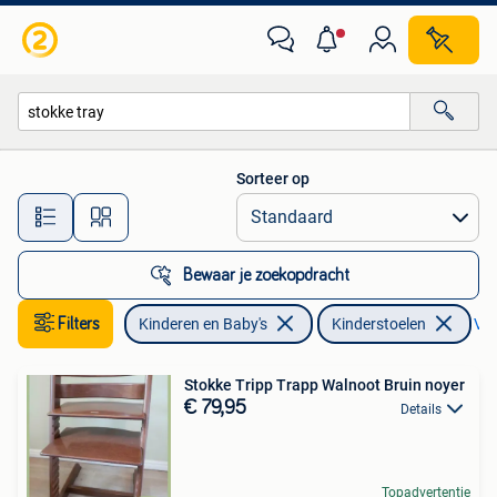
Kinderstoelen
Sorteer op
Alle afstanden…
Bewaar je zoekopdracht
Filters
Kinderen en Baby's
Kinderstoelen
Ver
Stokke Tripp Trapp Walnoot Bruin noyer
€ 79,95
Details
Topadvertentie