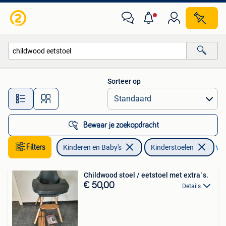
Kinderstoelen
Sorteer op
Alle afstanden…
Bewaar je zoekopdracht
Filters
Kinderen en Baby's
Kinderstoelen
Ver
Childwood stoel / eetstoel met extra´s.
€ 50,00
Details