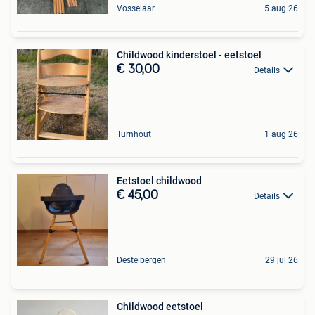
Vosselaar
5 aug 26
Childwood kinderstoel - eetstoel
€ 30,00
Details
Turnhout
1 aug 26
Eetstoel childwood
€ 45,00
Details
Destelbergen
29 jul 26
Childwood eetstoel