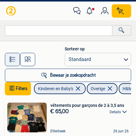
Kinderkleding | Overige
Sorteer op
Alle afstanden…
Bewaar je zoekopdracht
Filters
Kinderen en Baby's
Overige
H&M
vêtements pour garçons de 2 à 3,5 ans
€ 65,00
Details
Etterbeek
26 jun 26