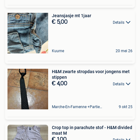
Jeansjasje mt 1jaar
€ 5,00
Details
Kuurne
20 mei 26
H&M zwarte stropdas voor jongens met
stippen
€ 4,00
Details
Marche-En-Famenne +Partie De Baillonville Et Noiseux
9 okt 25
Crop top in parachute stof - H&M divided
maat M
€ 1,00
Details