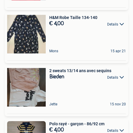
H&M Robe Taille 134-140
€ 4,00
Details
Mons
15 apr 21
2 sweats 13/14 ans avec sequins
Bieden
Details
Jette
15 nov 20
Polo rayé - garçon - 86/92 cm
€ 4,00
Details