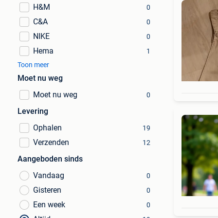
H&M
0
C&A
0
NIKE
0
Hema
1
Toon meer
Moet nu weg
Moet nu weg
0
Levering
Ophalen
19
Verzenden
12
Aangeboden sinds
Vandaag
0
Gisteren
0
Een week
0