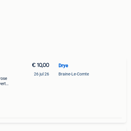
€ 10,00
Drye
26 jul 26
Braine-Le-Comte
rose
verte