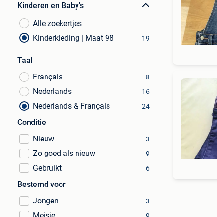
Kinderen en Baby's
Alle zoekertjes
Kinderkleding | Maat 98
19
Taal
Français
8
Nederlands
16
Nederlands & Français
24
Conditie
Nieuw
3
Zo goed als nieuw
9
Gebruikt
6
Bestemd voor
Jongen
3
Meisje
9