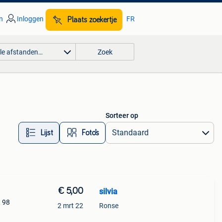
n
Inloggen
FR
Plaats zoekertje
lle afstanden…
Zoek
Sorteer op
Lijst
Foto’s
€ 5,00
silvia
t 98
2 mrt 22
Ronse