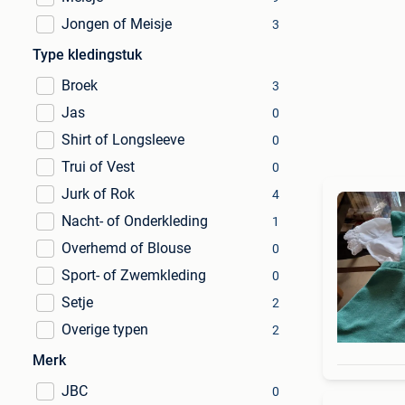
Jongen of Meisje
3
Type kledingstuk
Broek
3
Jas
0
Shirt of Longsleeve
0
Trui of Vest
0
Jurk of Rok
4
Nacht- of Onderkleding
1
Overhemd of Blouse
0
Sport- of Zwemkleding
0
Setje
2
Overige typen
2
Merk
JBC
0