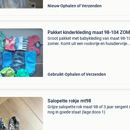
Nieuw
Ophalen of Verzenden
Pakket kinderkleding maat 98-104 ZO
Groot pakket met babykleding van maat 98-1
zomer. Komt uit een rookvrije en huisdiervrije
omgeving. In totaal 15 artikelen die nog in go
staat zijn. !! + Als extra krijg je er enkele leuke 
Gebruikt
Ophalen of Verzenden
Salopette rokje mt98
Grijze salopette rok maat 98 of 3 jaar sergent
nog in goede staat (lage doos 1)