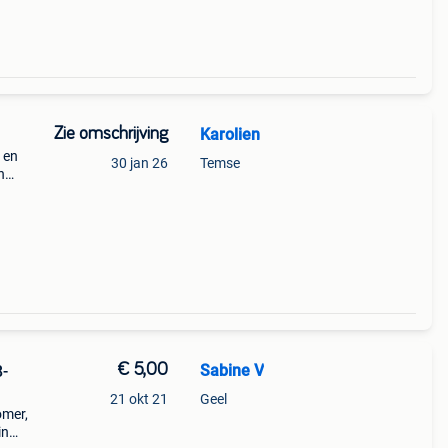
Zie omschrijving
Karolien
 en
30 jan 26
Temse
n
€ 5,00
Sabine V
8-
21 okt 21
Geel
omer,
in