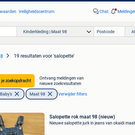
waarden
Veiligheidscentrum
Chat
Meldinge
Kinderkleding | Maat 98
A
19 resultaten
voor 'salopette'
98
Ontvang meldingen van
 je zoekopdracht
nieuwe zoekresultaten
 Baby's
Maat 98
Verwijder filters
Salopette rok maat 98 (nieuw)
Nieuwe salopette jurk in jeans van okaidi maa