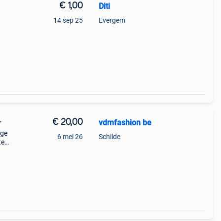
€ 1,00
Diti
14 sep 25
Evergem
€ 20,00
vdmfashion be
r
ige
6 mei 26
Schilde
te