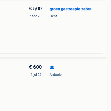
€ 5,00
groen gestreepte zebra
17 apr 23
Gent
€ 6,00
Sb
1 jul 26
Ardooie