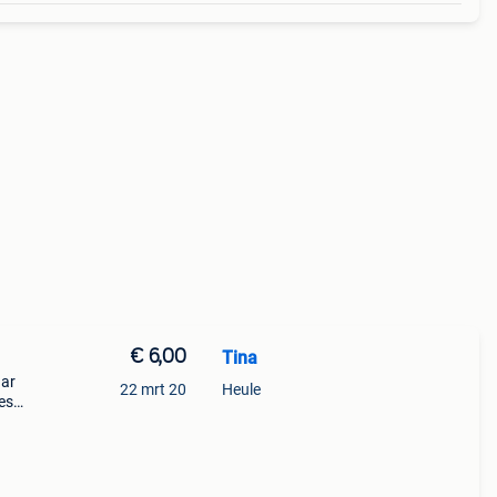
€ 6,00
Tina
aar
22 mrt 20
Heule
jes