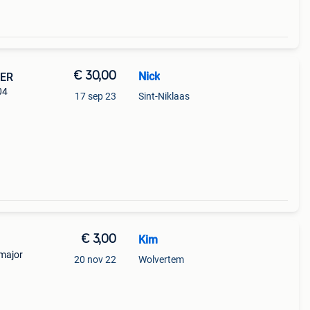
€ 30,00
Nick
MER
04
17 sep 23
Sint-Niklaas
ede
speelt
€ 3,00
Kim
 major
20 nov 22
Wolvertem