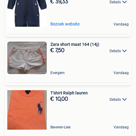
€ 39,33
Details
Bezoek website
Vandaag
Zara short maat 164 (14j)
€ 7,50
Details
Evergem
Vandaag
T’shirt Ralph lauren
€ 10,00
Details
Beveren-Leie
Vandaag