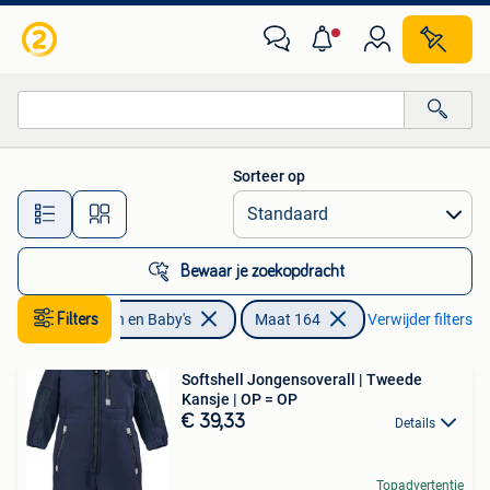
Kinderkleding | Maat 164
Sorteer op
Alle afstanden…
Bewaar je zoekopdracht
Filters
Kinderen en Baby's
Maat 164
Verwijder filters
Softshell Jongensoverall | Tweede
Kansje | OP = OP
€ 39,33
Details
Topadvertentie