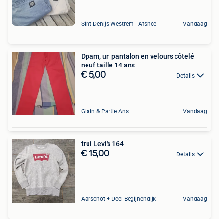
Sint-Denijs-Westrem - Afsnee
Vandaag
Dpam, un pantalon en velours côtelé
neuf taille 14 ans
€ 5,00
Details
Glain & Partie Ans
Vandaag
trui Levi's 164
€ 15,00
Details
Aarschot + Deel Begijnendijk
Vandaag