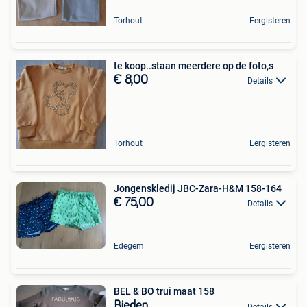
Torhout
Eergisteren
te koop..staan meerdere op de foto,s
€ 8,00
Details
Torhout
Eergisteren
Jongenskledij JBC-Zara-H&M 158-164
€ 75,00
Details
Edegem
Eergisteren
BEL & BO trui maat 158
Bieden
Details