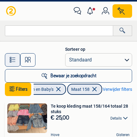
Kinderkleding | Maat 158
Sorteer op
Alle afstanden…
Bewaar je zoekopdracht
Filters
Kinderen en Baby's
Maat 158
Verwijder filters
Te koop kleding maat 158/164 totaal 28
stuks
€ 25,00
Details
Hove
Gisteren