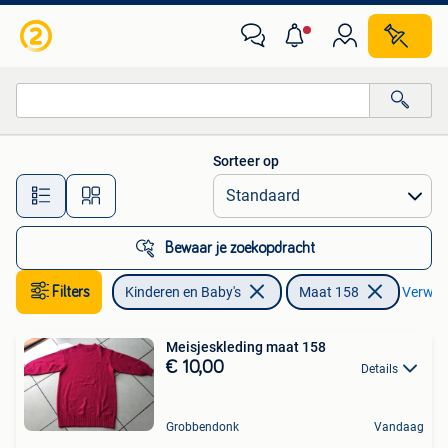
Kinderkleding | Maat 158
Sorteer op
Alle afstanden…
Bewaar je zoekopdracht
Filters
Kinderen en Baby's
Maat 158
Verwijde
Meisjeskleding maat 158
€ 10,00
Details
Grobbendonk
Vandaag