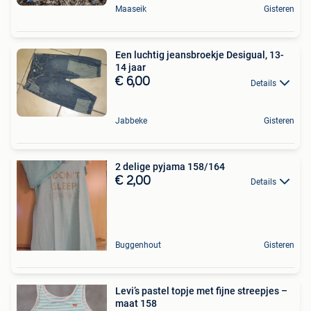
Maaseik
Gisteren
Een luchtig jeansbroekje Desigual, 13-
14 jaar
€ 6,00
Details
Jabbeke
Gisteren
2 delige pyjama 158/164
€ 2,00
Details
Buggenhout
Gisteren
Levi’s pastel topje met fijne streepjes –
maat 158