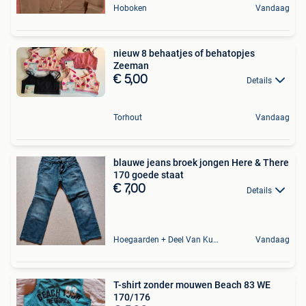
Hoboken
Vandaag
nieuw 8 behaatjes of behatopjes
Zeeman
€ 5,00
Details
Torhout
Vandaag
blauwe jeans broek jongen Here & There
170 goede staat
€ 7,00
Details
Hoegaarden + Deel Van Kumtich + Deel Van Tienen
Vandaag
T-shirt zonder mouwen Beach 83 WE
170/176