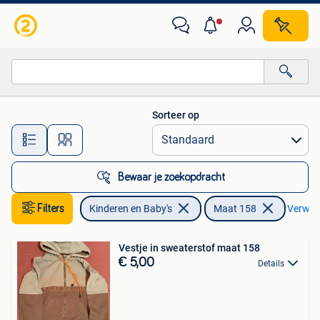
Kinderkleding | Maat 158
Sorteer op
Alle afstanden…
Bewaar je zoekopdracht
Filters
Kinderen en Baby's
Maat 158
Verwijde
Vestje in sweaterstof maat 158
€ 5,00
Details