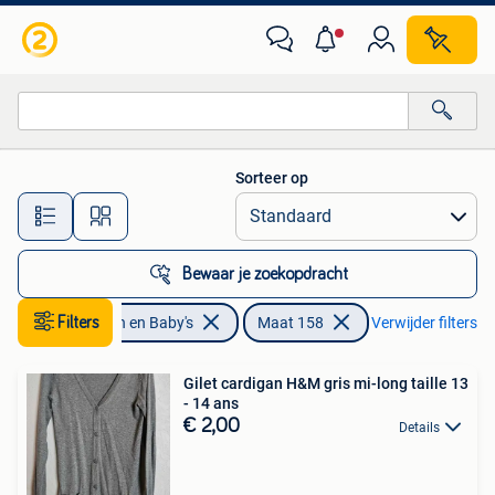
Kinderkleding | Maat 158
Sorteer op
Alle afstanden…
Bewaar je zoekopdracht
Filters
Kinderen en Baby's
Maat 158
Verwijder filters
Gilet cardigan H&M gris mi-long taille 13
- 14 ans
€ 2,00
Details