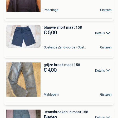
Poperinge
Gisteren
blauwe short maat 158
€ 5,00
Details
Oostende Zandvoorde +Oostende
Gisteren
grijze broek maat 158
€ 4,00
Details
Maldegem
Gisteren
Jeansbroeken in maat 158
Bieden
Details