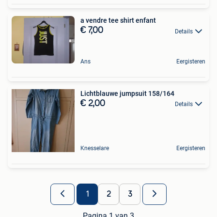
a vendre tee shirt enfant
€ 7,00
Details
Ans
Eergisteren
Lichtblauwe jumpsuit 158/164
€ 2,00
Details
Knesselare
Eergisteren
1
2
3
Pagina 1 van 3