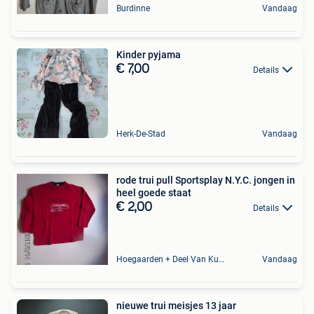
Burdinne
Vandaag
Kinder pyjama
€ 7,00
Details
Herk-De-Stad
Vandaag
rode trui pull Sportsplay N.Y.C. jongen in
heel goede staat
€ 2,00
Details
Hoegaarden + Deel Van Kumtich + Deel Van Tienen
Vandaag
nieuwe trui meisjes 13 jaar