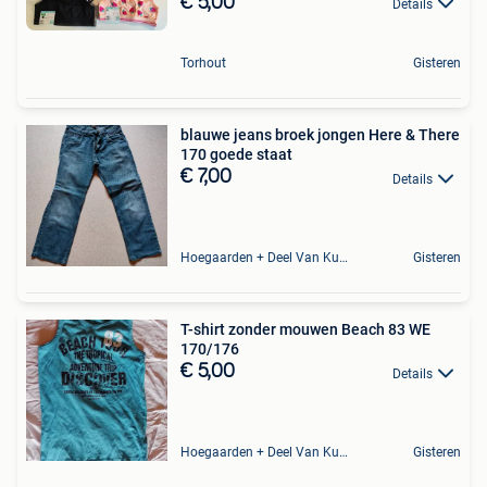
€ 5,00
Details
Torhout
Gisteren
blauwe jeans broek jongen Here & There
170 goede staat
€ 7,00
Details
Hoegaarden + Deel Van Kumtich + Deel Van Tienen
Gisteren
T-shirt zonder mouwen Beach 83 WE
170/176
€ 5,00
Details
Hoegaarden + Deel Van Kumtich + Deel Van Tienen
Gisteren