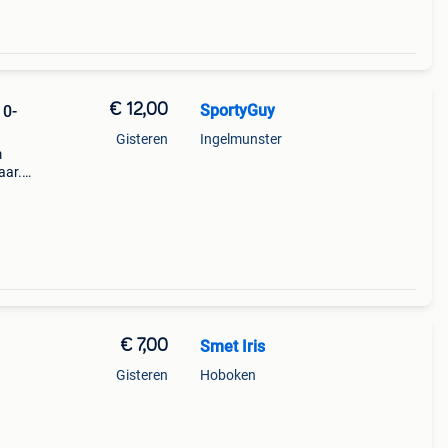
€ 12,00
SportyGuy
10-
Gisteren
Ingelmunster
m
aar.
tte
j
€ 7,00
Smet Iris
Gisteren
Hoboken