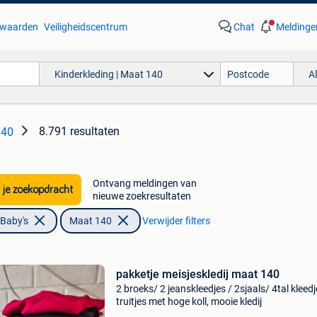
waarden
Veiligheidscentrum
Chat
Meldinge
Kinderkleding | Maat 140
A
8.791 resultaten
140
Ontvang meldingen van
 je zoekopdracht
nieuwe zoekresultaten
 Baby's
Maat 140
Verwijder filters
pakketje meisjeskledij maat 140
2 broeks/ 2 jeanskleedjes / 2sjaals/ 4tal kleed
truitjes met hoge koll, mooie kledij