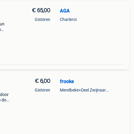
€ 65,00
AGA
Gisteren
Charleroi
 un
n
€ 6,00
frooke
Gisteren
Merelbeke+Deel Zwijnaarde
 door
o doet
n zijn