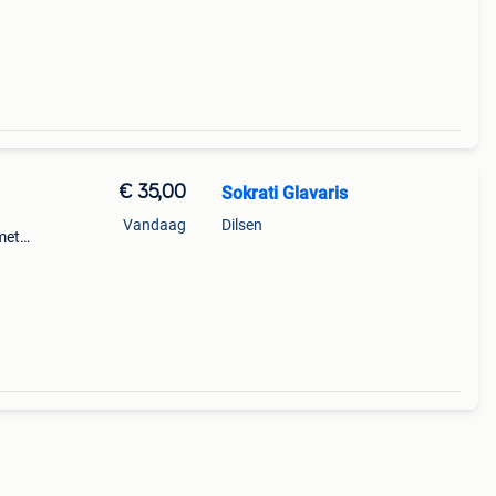
€ 35,00
Sokrati Glavaris
Vandaag
Dilsen
 met
n van