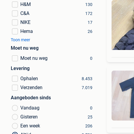
H&M
130
C&A
172
NIKE
17
Hema
26
Toon meer
Moet nu weg
Moet nu weg
0
Levering
Ophalen
8.453
Verzenden
7.019
Aangeboden sinds
Vandaag
0
Gisteren
25
Een week
206