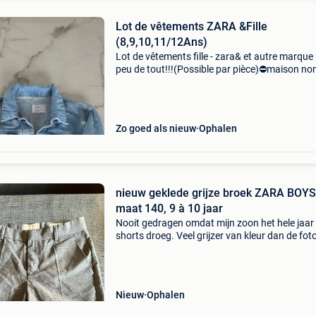
Lot de vêtements ZARA &Fille
(8,9,10,11/12Ans)
Lot de vêtements fille - zara& et autre marque
peu de tout!!!(Possible par pièce)⛔️maison no
fumeur ⛔️de 8 à 12ans
Zo goed als nieuw
Ophalen
nieuw geklede grijze broek ZARA BOYS
maat 140, 9 à 10 jaar
Nooit gedragen omdat mijn zoon het hele jaar
shorts droeg. Veel grijzer van kleur dan de fot
uitschijnen. 2 Zakken vooraan, de achterzakke
decoratief. In een heel lichte stof, kan dus
Nieuw
Ophalen