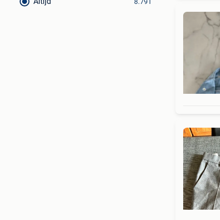
Altijd
8.791