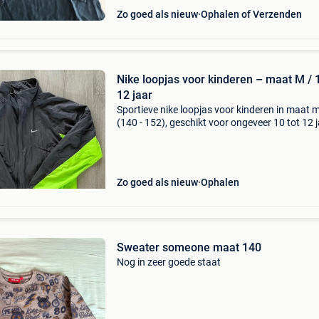
Zo goed als nieuw
Ophalen of Verzenden
Nike loopjas voor kinderen – maat M / 
12 jaar
Sportieve nike loopjas voor kinderen in maat 
(140 - 152), geschikt voor ongeveer 10 tot 12 j
De jas is weinig gedragen en verkeert nog in ne
staat. Ideaal om te lopen, sporten of als lichte 
Zo goed als nieuw
Ophalen
Sweater someone maat 140
Nog in zeer goede staat