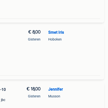
€ 8,00
Smet Iris
Gisteren
Hoboken
€ 18,00
Jennifer
9-10
Gisteren
Musson
 jbc