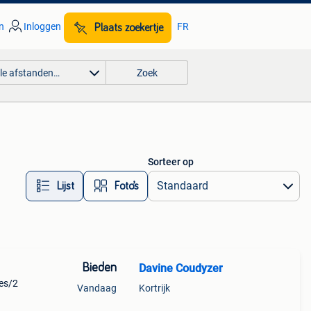
n
Inloggen
FR
Plaats zoekertje
lle afstanden…
Zoek
Sorteer op
Lijst
Foto’s
Bieden
Davine Coudyzer
jes/2
Vandaag
Kortrijk