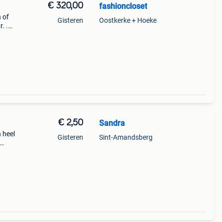
€ 320,00
fashioncloset
 of
Gisteren
Oostkerke + Hoeke
. .
€ 2,50
Sandra
 heel
Gisteren
Sint-Amandsberg
tjes
 ki