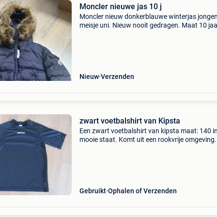
Moncler nieuwe jas 10 j
Moncler nieuw donkerblauwe winterjas jongen
meisje uni. Nieuw nooit gedragen. Maat 10 jaar
320 Euro vaste en minimum prijs inclusief
verzekerde verzending
Nieuw
Verzenden
zwart voetbalshirt van Kipsta
Een zwart voetbalshirt van kipsta maat: 140 in
mooie staat. Komt uit een rookvrije omgeving.
Neem gerust ook eens een kijkje in mijn zoeker
met nog allerlei leuke spulletjes aanwezig. Veel
Gebruikt
Ophalen of Verzenden