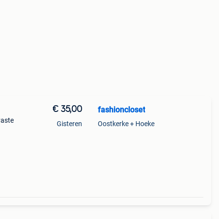
€ 35,00
fashioncloset
vaste
Gisteren
Oostkerke + Hoeke