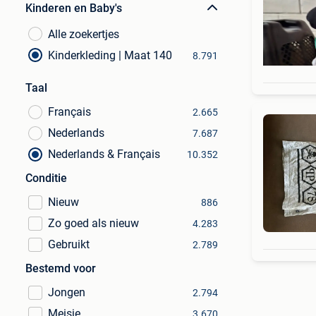
Kinderen en Baby's
Alle zoekertjes
Kinderkleding | Maat 140
8.791
Taal
Français
2.665
Nederlands
7.687
Nederlands & Français
10.352
Conditie
Nieuw
886
Zo goed als nieuw
4.283
Gebruikt
2.789
Bestemd voor
Jongen
2.794
Meisje
3.670