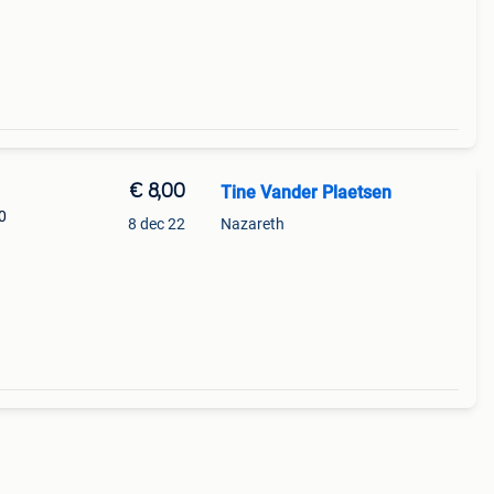
€ 8,00
Tine Vander Plaetsen
0
8 dec 22
Nazareth