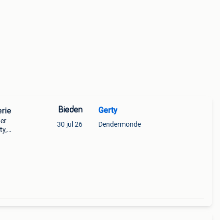
Bieden
Gerty
erie
er
30 jul 26
Dendermonde
ty,
den