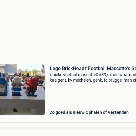
Lego BrickHeadz Football Mascotte's S
Unieke voetbal mascotte&#39;s moc waarond
kaa gent, kv mechelen, genk, fc brugge, man ci
man united en andere 17 stuks en 4 halve ;) er
bestaan zo geen andere, mocs van een overle
vriend.
Zo goed als nieuw
Ophalen of Verzenden