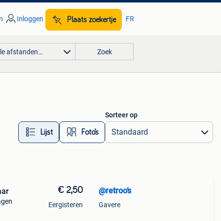
n
Inloggen
FR
Plaats zoekertje
lle afstanden…
Zoek
Sorteer op
Lijst
Foto’s
€ 2,50
@retroo’s
aar
agen
Eergisteren
Gavere