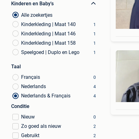
Kinderen en Baby's
Alle zoekertjes
Kinderkleding | Maat 140
1
Kinderkleding | Maat 146
1
Kinderkleding | Maat 158
1
Speelgoed | Duplo en Lego
1
Taal
Français
0
Nederlands
4
Nederlands & Français
4
Conditie
Nieuw
0
Zo goed als nieuw
2
Gebruikt
2