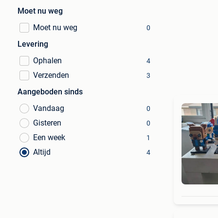
Moet nu weg
Moet nu weg
0
Levering
Ophalen
4
Verzenden
3
Aangeboden sinds
Vandaag
0
Gisteren
0
Een week
1
Altijd
4