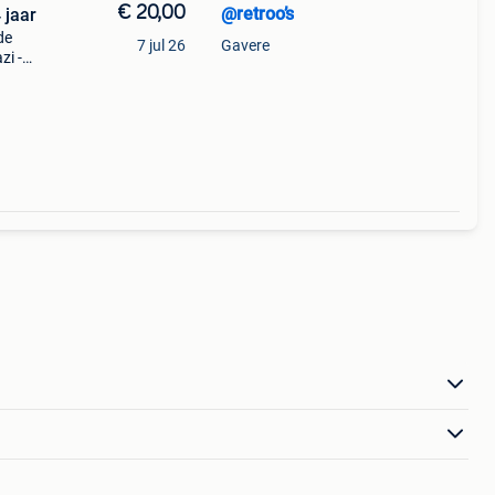
€ 20,00
@retroo’s
 jaar
de
7 jul 26
Gavere
zi -