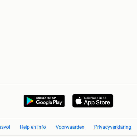
esvol
Help en info
Voorwaarden
Privacyverklaring