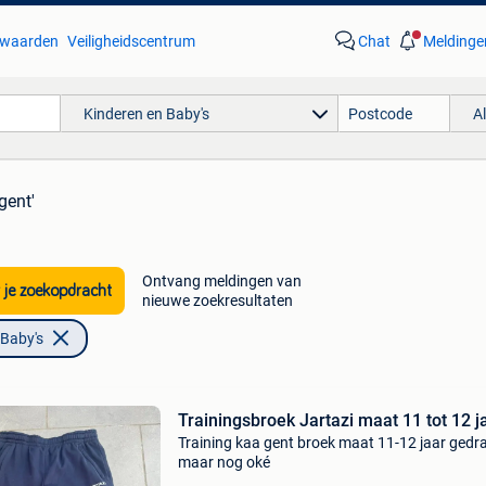
waarden
Veiligheidscentrum
Chat
Meldinge
Kinderen en Baby's
A
gent'
Ontvang meldingen van
 je zoekopdracht
nieuwe zoekresultaten
 Baby's
Trainingsbroek Jartazi maat 11 tot 12 j
Training kaa gent broek maat 11-12 jaar gedr
maar nog oké