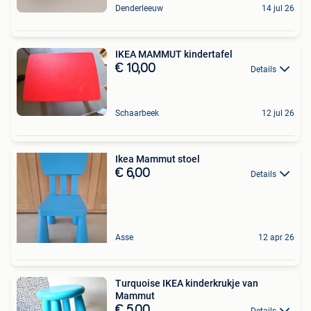
Denderleeuw
14 jul 26
IKEA MAMMUT kindertafel
€ 10,00
Details
Schaarbeek
12 jul 26
Ikea Mammut stoel
€ 6,00
Details
Asse
12 apr 26
Turquoise IKEA kinderkrukje van
Mammut
€ 5,00
Details