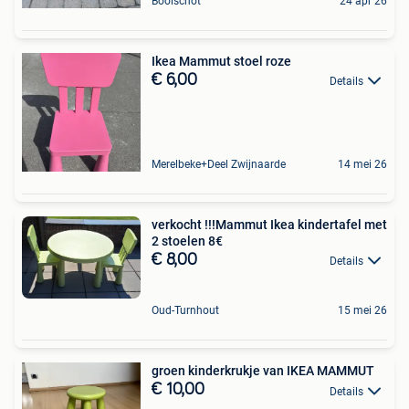
Booischot
24 apr 26
Ikea Mammut stoel roze
€ 6,00
Details
Merelbeke+Deel Zwijnaarde
14 mei 26
verkocht !!!Mammut Ikea kindertafel met
2 stoelen 8€
€ 8,00
Details
Oud-Turnhout
15 mei 26
groen kinderkrukje van IKEA MAMMUT
€ 10,00
Details