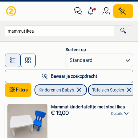
Kinderkamer | Tafels en Stoelen
Sorteer op
Alle afstanden…
Bewaar je zoekopdracht
Filters
Kinderen en Baby's
Tafels en Stoelen
Mammut kindertafeltje met stoel Ikea
€ 19,00
Details