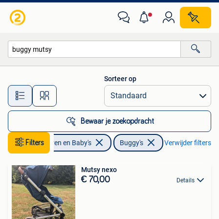
Buggy's
Sorteer op
Alle afstanden…
Bewaar je zoekopdracht
Filters
Kinderen en Baby's
Buggy's
Verwijder filters
Mutsy nexo
€ 70,00
Details