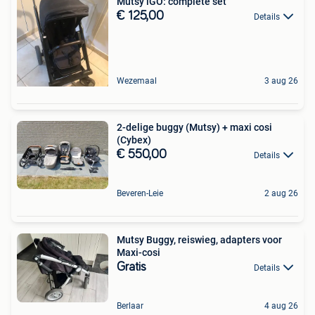
Mutsy iGO: complete set
€ 125,00
Details
Wezemaal
3 aug 26
2-delige buggy (Mutsy) + maxi cosi
(Cybex)
€ 550,00
Details
Beveren-Leie
2 aug 26
Mutsy Buggy, reiswieg, adapters voor
Maxi-cosi
Gratis
Details
Berlaar
4 aug 26