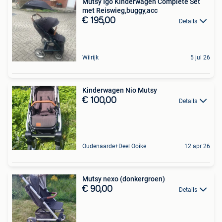
Mutsy Igo Kinderwagen Complete Set
met Reiswieg,buggy,acc
€ 195,00
Details
Wilrijk
5 jul 26
Kinderwagen Nio Mutsy
€ 100,00
Details
Oudenaarde+Deel Ooike
12 apr 26
Mutsy nexo (donkergroen)
€ 90,00
Details