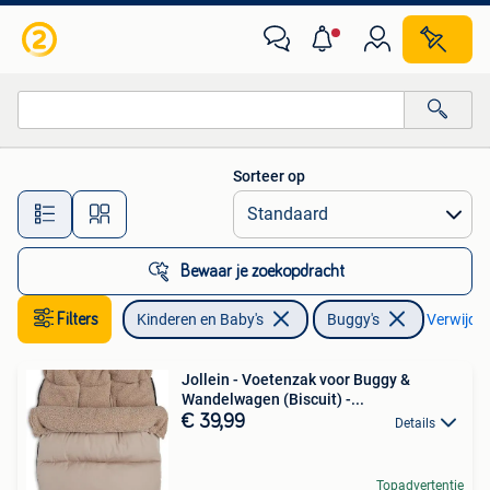
Buggy's
Sorteer op
Alle afstanden…
Bewaar je zoekopdracht
Filters
Kinderen en Baby's
Buggy's
Verwijder 
Jollein - Voetenzak voor Buggy &
Wandelwagen (Biscuit) -...
€ 39,99
Details
Topadvertentie