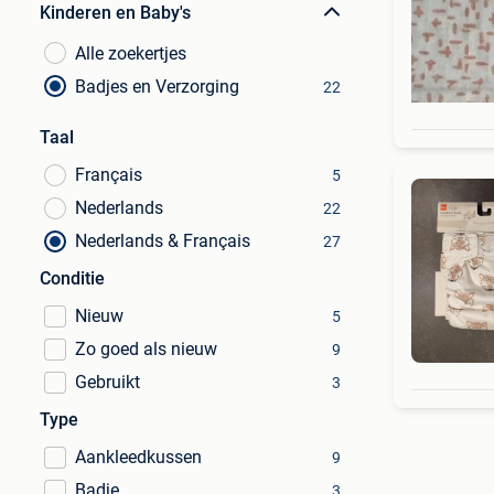
Kinderen en Baby's
Alle zoekertjes
Badjes en Verzorging
22
Taal
Français
5
Nederlands
22
Nederlands & Français
27
Conditie
Nieuw
5
Zo goed als nieuw
9
Gebruikt
3
Type
Aankleedkussen
9
Badje
3