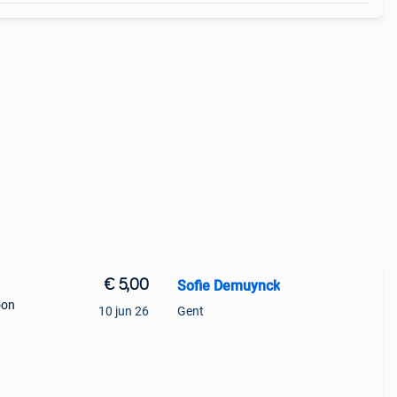
€ 5,00
Sofie Demuynck
oon
10 jun 26
Gent