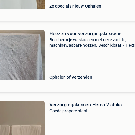
Zo goed als nieuw
Ophalen
Hoezen voor verzorgingskussens
Bescherm je waskussen met deze zachte,
machinewasbare hoezen. Beschikbaar: - 1 ext
dikke washoes, kleur lichtgrijs (foto 1) - 1 bla
washoes, merk hema (foto 2) - 2 limekleurige
washoezen, merk he
Ophalen of Verzenden
Verzorgingskussen Hema 2 stuks
Goede propere staat