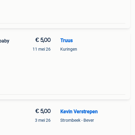
€ 5,00
Truus
baby
11 mei 26
Kuringen
€ 5,00
Kevin Verstrepen
3 mei 26
Strombeek - Bever