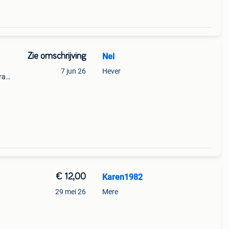
Zie omschrijving
Nel
7 jun 26
Hever
ra
uwe
€ 12,00
Karen1982
29 mei 26
Mere