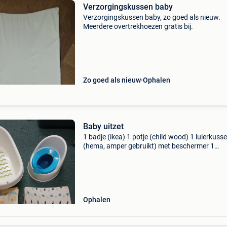
Verzorgingskussen baby
Verzorgingskussen baby, zo goed als nieuw.
Meerdere overtrekhoezen gratis​ bij.
Zo goed als nieuw
Ophalen
Baby uitzet
1 badje (ikea) 1 potje (child wood) 1 luierkuss
(hema, amper gebruikt) met beschermer 1
luierkussen (onbekend, lichtjes beschadigd) e
3 items sporadisch gebruikt bij oma en opa.
Ophalen