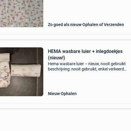
Zo goed als nieuw
Ophalen of Verzenden
HEMA wasbare luier + inlegdoekjes
(nieuw!)
Hema wasbare luier – nieuw, nooit gebruikt
beschrijving: nooit gebruikt, enkel verkeerd
aangekocht (we dachten dat het een zwemlui
was). In nieuwstaat, netjes bewaard. Enkel
persoonlijk af te halen
Nieuw
Ophalen