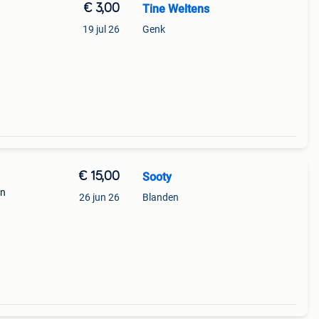
€ 3,00
Tine Weltens
19 jul 26
Genk
€ 15,00
Sooty
en
26 jun 26
Blanden
erste