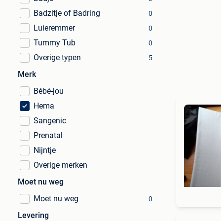
Badzitje of Badring
0
Luieremmer
0
Tummy Tub
0
Overige typen
5
Merk
Bébé-jou
Hema
Sangenic
Prenatal
Nijntje
Overige merken
Moet nu weg
Moet nu weg
0
Levering