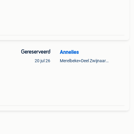
Gereserveerd
Annelies
20 jul 26
Merelbeke+Deel Zwijnaarde
er