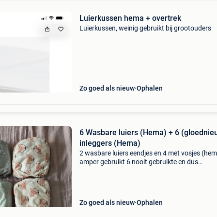
Luierkussen hema + overtrek
Luierkussen, weinig gebruikt bij grootouders
Zo goed als nieuw
Ophalen
6 Wasbare luiers (Hema) + 6 (gloednie
inleggers (Hema)
2 wasbare luiers eendjes en 4 met vosjes (he
amper gebruikt 6 nooit gebruikte en dus
gloednieuwe inleggers (hema) een alles-in-één
wasbare luier is net zo makkelijk te gebruiken 
wegwerpluiers.
Zo goed als nieuw
Ophalen