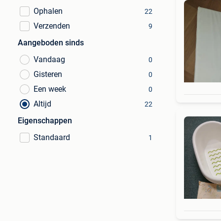
Ophalen
22
Verzenden
9
Aangeboden sinds
Vandaag
0
Gisteren
0
Een week
0
Altijd
22
Eigenschappen
Standaard
1