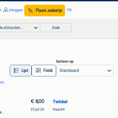
n
Inloggen
FR
Plaats zoekertje
lle afstanden…
Zoek
Sorteer op
Lijst
Foto’s
ers
€ 8,00
Twinkel
23 jul 26
Haacht
e