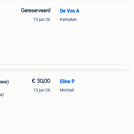
Gereserveerd
De Vos A
15 jun 26
Kerksken
€ 30,00
Eline P
uwe)
13 jun 26
Mortsel
ma)
als