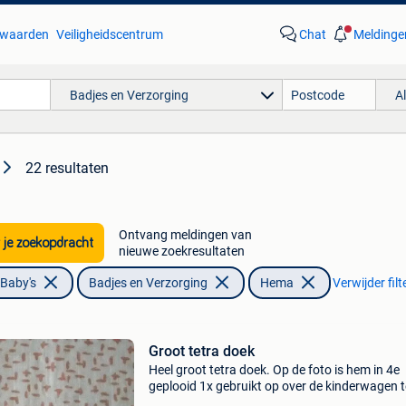
waarden
Veiligheidscentrum
Chat
Meldinge
Badjes en Verzorging
A
22 resultaten
Ontvang meldingen van
 je zoekopdracht
nieuwe zoekresultaten
 Baby's
Badjes en Verzorging
Hema
Verwijder filt
Groot tetra doek
Heel groot tetra doek. Op de foto is hem in 4e
geplooid 1x gebruikt op over de kinderwagen t
hangen. Nieuwstaat