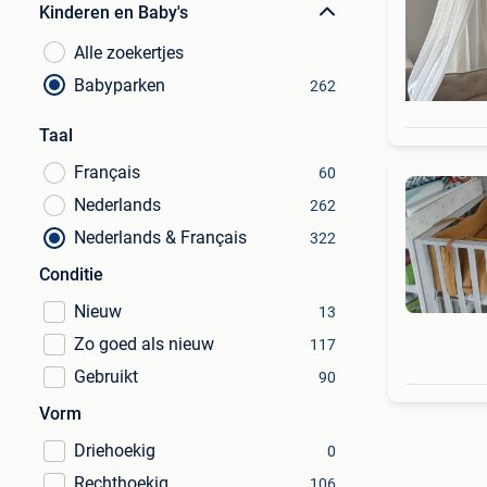
Kinderen en Baby's
Alle zoekertjes
Babyparken
262
Taal
Français
60
Nederlands
262
Nederlands & Français
322
Conditie
Nieuw
13
Zo goed als nieuw
117
Gebruikt
90
Vorm
Driehoekig
0
Rechthoekig
106