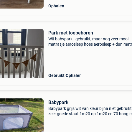
Ophalen
Park met toebehoren
Wit babypark - gebruikt, maar nog zeer mooi
matrasje aerosleep hoes aerosleep + dun mat
en hoes voor park alles samen 60 euro of doe
goed bod!
Gebruikt
Ophalen
Babypark
Babypark grijs wit van kleur bijna niet gebruikt
zeer goede staat 1m20 op 1m20 en 70 hoog 
cabino