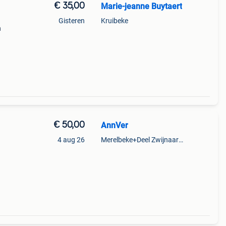
€ 35,00
Marie-jeanne Buytaert
Gisteren
Kruibeke
n
€ 50,00
AnnVer
4 aug 26
Merelbeke+Deel Zwijnaarde