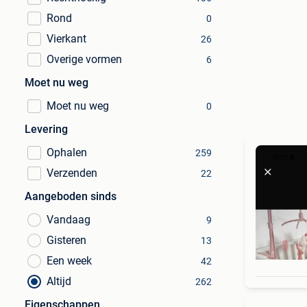
Rond
0
Vierkant
26
Overige vormen
6
Moet nu weg
Moet nu weg
0
Levering
Ophalen
259
Verzenden
22
Aangeboden sinds
Vandaag
9
Gisteren
13
Een week
42
Altijd
262
Eigenschappen