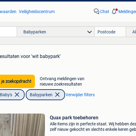
waarden
Veiligheidscentrum
Chat
Meldinge
Babyparken
A
esultaten
voor 'wit babypark'
Ontvang meldingen van
 je zoekopdracht
nieuwe zoekresultaten
 Baby's
Babyparken
Verwijder filters
Quax park toebehoren
Alle items zijn in perfecte staat. Wij hebben de
zelf nieuw gekocht en slechts enkele keren geb
Ook afzonderlijk te koop - extra korting indien 