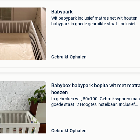
Babypark
Wit babypark inclusief matras net wit houten
babypark in goede gebruikte staat. Inclusief
matras. Afmetingen: 80 × 100 cm hoogte: 70 
bodem in hoogte verstelbaar voorzien van wiel
dus eenvoudig
Gebruikt
Ophalen
Babybox babypark bopita wit met matr
hoezen
In gebroken wit, 80x100. Gebruikssporen maa
goede staat. 2 Hoogtes instelbaar. Inclusief
matrasje en 2 overtrekken.
Gebruikt
Ophalen