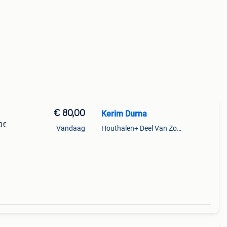
€ 80,00
Kerim Durna
0€
Vandaag
Houthalen+ Deel Van Zonhoven En Zolder