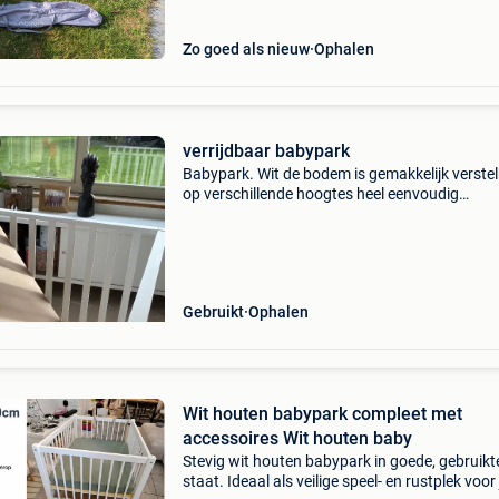
Zo goed als nieuw
Ophalen
verrijdbaar babypark
Babypark. Wit de bodem is gemakkelijk verste
op verschillende hoogtes heel eenvoudig
verplaatsbaar d.m.v. De 4 wieltjes. Heel
gemakkelijk!!! Inclusief box matras inclusief
gewatteerde parklegger
Gebruikt
Ophalen
Wit houten babypark compleet met
accessoires Wit houten baby
Stevig wit houten babypark in goede, gebruikt
staat. Ideaal als veilige speel- en rustplek voor 