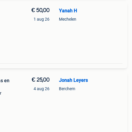
€ 50,00
Yanah H
1 aug 26
Mechelen
cm
tjes,
€ 25,00
Jonah Leyers
as en
4 aug 26
Berchem
r