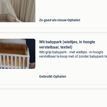
volledige pakket neemt. Quax park of bed o
Zo goed als nieuw
Ophalen
Wit babypark (wieltjes, in hoogte
verstelbaar, textiel)
Wit/grijs babypark: - met wieltjes - in hoogte
verstelbaar te koop met of zonder babypark tex
- matras - parklegger - parkomranders - lakentj
hetzelfde kleur
Gebruikt
Ophalen