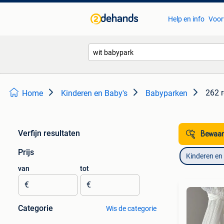
Help en info
Voor
262 r
Home
Kinderen en Baby's
Babyparken
Verfijn resultaten
Bewaar
Prijs
Kinderen en
van
tot
€
€
Categorie
Wis de categorie