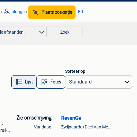
n
Inloggen
FR
Plaats zoekertje
lle afstanden…
Zoek
Sorteer op
Lijst
Foto’s
Zie omschrijving
RevenGe
ze
Vandaag
Zwijnaarde+Deel Van Merelbeke
ruikt.
u het