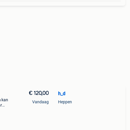
€ 120,00
h_d
m kan
Vandaag
Heppen
ar