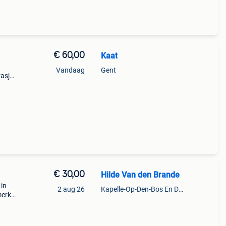
€ 60,00
Kaat
Vandaag
Gent
rasje
 een
€ 30,00
Hilde Van den Brande
 in
2 aug 26
Kapelle-Op-Den-Bos En Deel Van Zemst
merk