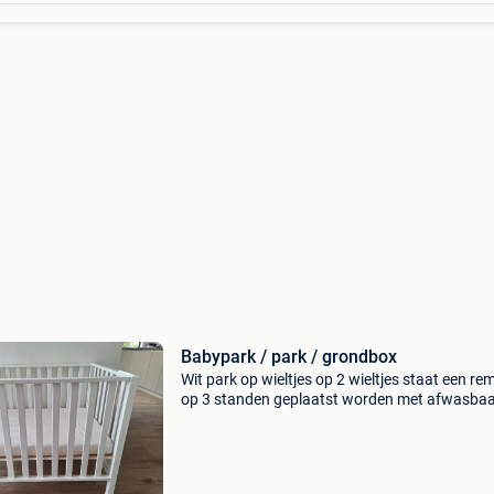
Babypark / park / grondbox
Wit park op wieltjes op 2 wieltjes staat een re
op 3 standen geplaatst worden met afwasba
matras merk: childwood