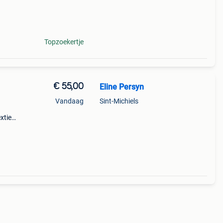
Topzoekertje
€ 55,00
Eline Persyn
Vandaag
Sint-Michiels
tiel:
e in