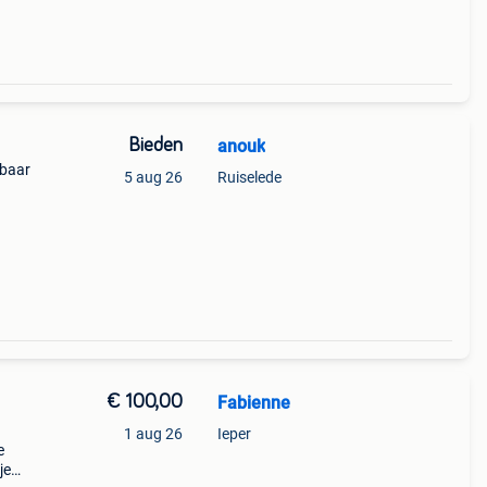
Bieden
anouk
lbaar
5 aug 26
Ruiselede
€ 100,00
Fabienne
1 aug 26
Ieper
e
je