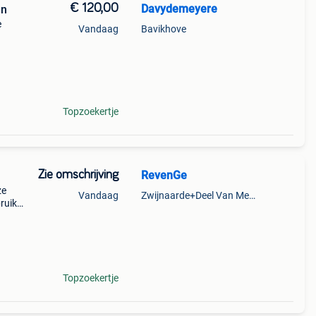
€ 120,00
Davydemeyere
an
e
Vandaag
Bavikhove
js
Topzoekertje
Zie omschrijving
RevenGe
ze
Vandaag
Zwijnaarde+Deel Van Merelbeke
ruikt.
u het
Topzoekertje