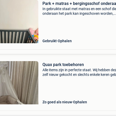
Park + matras + bergingsschof ondera
In gebruikte staat met matras en een schof di
onderaan het park kan ingeschoven worden,
handig voor speelgoed en dergelijke. Nieuwpri
ongeveer een 380€. Graag nog 120€. Bieden
mogelijk.
Gebruikt
Ophalen
Quax park toebehoren
Alle items zijn in perfecte staat. Wij hebben de
zelf nieuw gekocht en slechts enkele keren geb
Ook afzonderlijk te koop - extra korting indien 
volledige pakket neemt. Quax park of bed o
Zo goed als nieuw
Ophalen