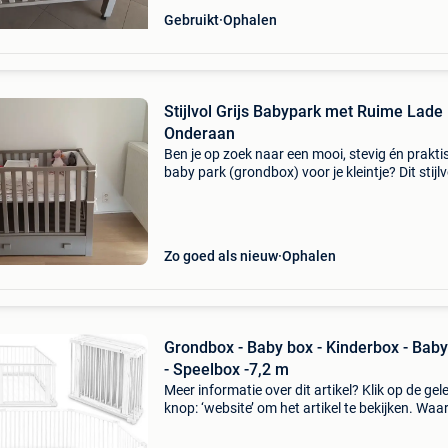
Gebruikt
Ophalen
Stijlvol Grijs Babypark met Ruime Lade
Onderaan
Ben je op zoek naar een mooi, stevig én prakti
baby park (grondbox) voor je kleintje? Dit stijlv
grijze park verkeert in zo goed als nieuwe staa
park is nieuw aangekocht in 2020 en is hee
Zo goed als nieuw
Ophalen
Grondbox - Baby box - Kinderbox - Bab
- Speelbox -7,2 m
Meer informatie over dit artikel? Klik op de gel
knop: ‘website’ om het artikel te bekijken. Wa
bestellen bij retourdeal.nl? Voor 15:00 besteld,
volgende werkdag in huis. 1 Jaar garantie op 