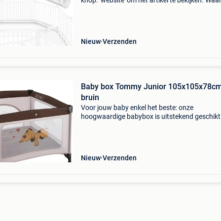
knop: ‘website’ om het artikel te bekijken. Wa
bestellen bij retourdeal.nl? Voor 15:00 besteld,
volgende werkdag in huis. 1 Jaar garantie op 
Nieuw
Verzenden
Baby box Tommy Junior 105x105x78cm
bruin
Voor jouw baby enkel het beste: onze
hoogwaardige babybox is uitstekend geschikt
het spelen, grabbelen en slapen. Doordat het
plaatsbesparend ingeklapt kan worden, kun je
niet enkel thuis maa
Nieuw
Verzenden