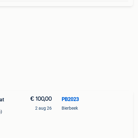
€ 100,00
PB2023
at
2 aug 26
Bierbeek
n)