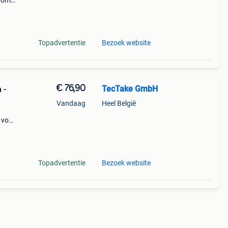
arom
al on
Topadvertentie
Bezoek website
€ 76,90
TecTake GmbH
 -
Vandaag
Heel België
 voor
 het
Topadvertentie
Bezoek website