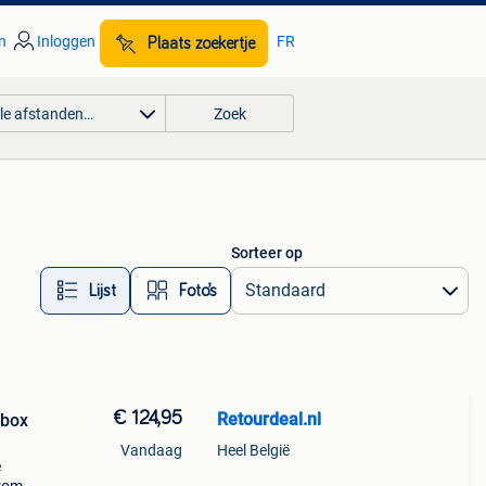
n
Inloggen
FR
Plaats zoekertje
lle afstanden…
Zoek
Sorteer op
Lijst
Foto’s
€ 124,95
Retourdeal.nl
ybox
Vandaag
Heel België
e