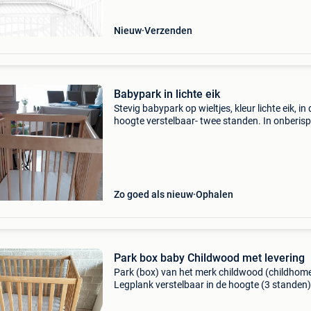
Nieuw
Verzenden
Babypark in lichte eik
Stevig babypark op wieltjes, kleur lichte eik, in 
hoogte verstelbaar- twee standen. In onberispe
staat. Afmetingen: 80 x 100 cm. Ik verkoop dit
omdat mijn kleinkindje kan lopen wordt geleve
Zo goed als nieuw
Ophalen
Park box baby Childwood met levering
Park (box) van het merk childwood (childhome
Legplank verstelbaar in de hoogte (3 standen)
X 89 x 87 cm. Volledig demonteerbaar. Inclusi
matras (aerosleep 75 x 95 cm), hoeslaken