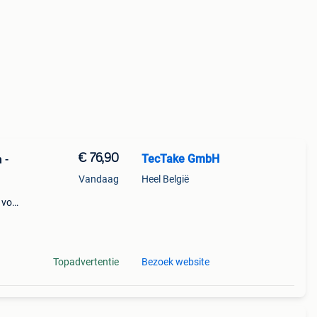
€ 76,90
TecTake GmbH
 -
Vandaag
Heel België
 voor
 het
Topadvertentie
Bezoek website