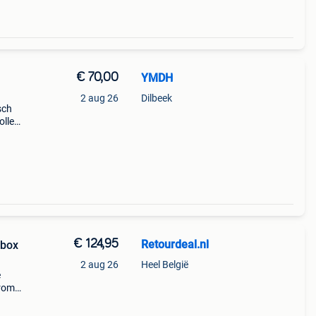
€ 70,00
YMDH
2 aug 26
Dilbeek
sch
olle
t! Het
€ 124,95
Retourdeal.nl
ybox
2 aug 26
Heel België
e
arom
al on