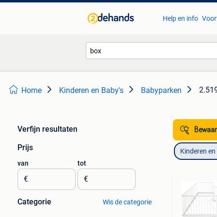
Help en info
Voor
2.519
Home
Kinderen en Baby's
Babyparken
Verfijn resultaten
Bewaar
Prijs
Kinderen en
van
tot
€
€
Categorie
Wis de categorie