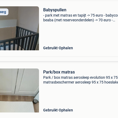
Babyspullen
 weg
- park met matras en tapijt -> 75 euro - babyc
beaba (met reserveonderdelen) -> 70 euro -
engelennest -> 30 euro - vrijstaand bad -> 30 e
luieremmer -> 10 euro - cododo chicco -
Gebruikt
Ophalen
Park/box matras
Park / box matras aerosleep evolution 95 x 75
matrasbeschermer aerosleep 95 x 75 hoeslak
grijs aerosleep 95x 75
Gebruikt
Ophalen