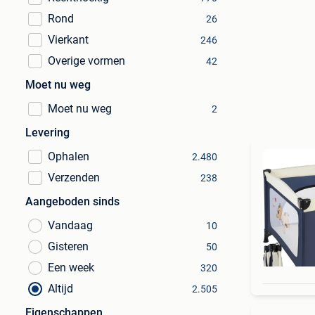
Rond
26
Vierkant
246
Overige vormen
42
Moet nu weg
Moet nu weg
2
Levering
Ophalen
2.480
Verzenden
238
Aangeboden sinds
Vandaag
10
Gisteren
50
Een week
320
Altijd
2.505
Eigenschappen