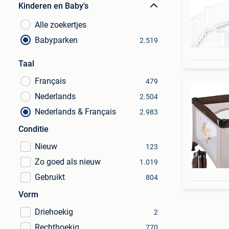
Kinderen en Baby's
Alle zoekertjes
Babyparken
2.519
Taal
Français
479
Nederlands
2.504
Nederlands & Français
2.983
Conditie
Nieuw
123
Zo goed als nieuw
1.019
Gebruikt
804
Vorm
Driehoekig
2
Rechthoekig
770