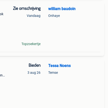
Zie omschrijving
william baudoin
ook
Vandaag
Onhaye
uro -
Topzoekertje
Bieden
Tessa Noens
3 aug 26
Temse
en