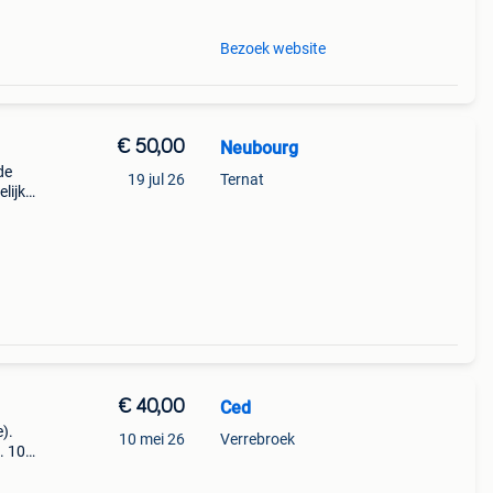
Bezoek website
€ 50,00
Neubourg
de
19 jul 26
Ternat
lijke
rd
€ 40,00
Ced
).
10 mei 26
Verrebroek
. 100
ef