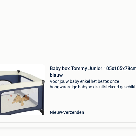
Baby box Tommy Junior 105x105x78cm
blauw
Voor jouw baby enkel het beste: onze
hoogwaardige babybox is uitstekend geschikt
het spelen, grabbelen en slapen. Doordat het
plaatsbesparend ingeklapt kan worden, kun je
niet enkel thuis maa
Nieuw
Verzenden