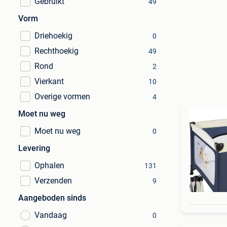
Gebruikt
49
Vorm
Driehoekig
0
Rechthoekig
49
Rond
2
Vierkant
10
Overige vormen
4
Moet nu weg
Moet nu weg
0
Levering
Ophalen
131
Verzenden
9
Aangeboden sinds
Vandaag
0