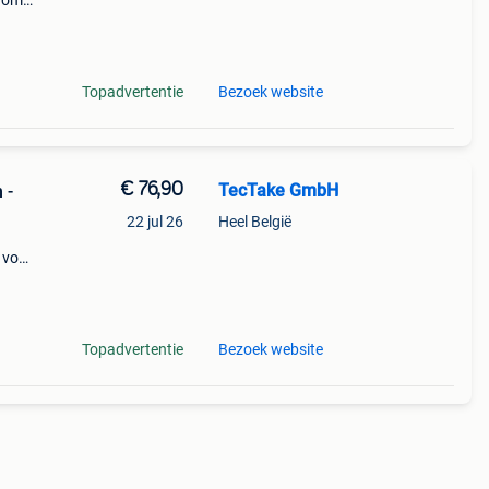
arom
al on
Topadvertentie
Bezoek website
€ 76,90
TecTake GmbH
 -
22 jul 26
Heel België
 voor
 het
Topadvertentie
Bezoek website