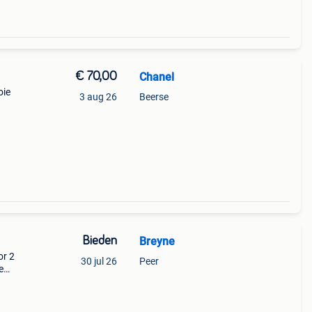
€ 70,00
Chanel
oie
3 aug 26
Beerse
Bieden
Breyne
or 2
30 jul 26
Peer
e