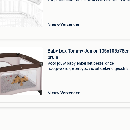
knop: ‘website’ om het artikel te bekijken. Wa
bestellen bij retourdeal.nl? Voor 15:00 besteld,
volgende werkdag in huis. 1 Jaar garantie op 
Nieuw
Verzenden
Baby box Tommy Junior 105x105x78cm
bruin
Voor jouw baby enkel het beste: onze
hoogwaardige babybox is uitstekend geschikt
het spelen, grabbelen en slapen. Doordat het
plaatsbesparend ingeklapt kan worden, kun je
niet enkel thuis maa
Nieuw
Verzenden