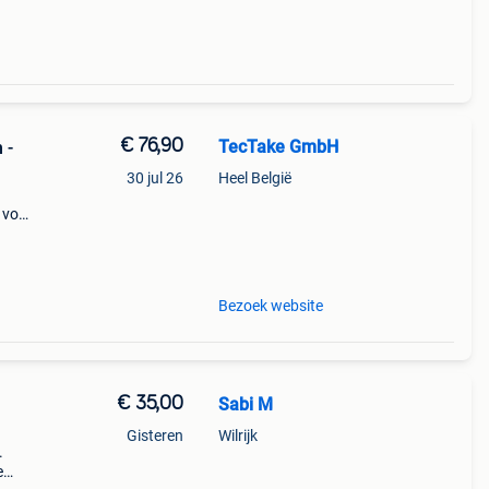
€ 76,90
TecTake GmbH
 -
30 jul 26
Heel België
 voor
 het
Bezoek website
€ 35,00
Sabi M
Gisteren
Wilrijk
.
e