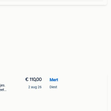
€ 110,00
Mert
jes.
2 aug 26
Diest
eet