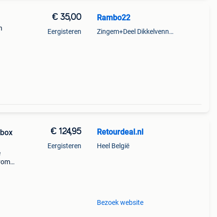
€ 35,00
Rambo22
n
Eergisteren
Zingem+Deel Dikkelvenne En Nederzwalm-Hermelgem
ering
€ 124,95
Retourdeal.nl
ybox
Eergisteren
Heel België
e
arom
al on
Bezoek website