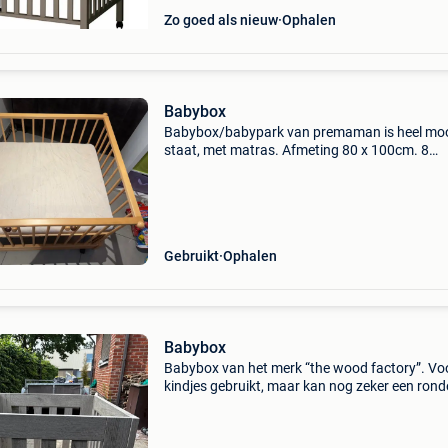
Zo goed als nieuw
Ophalen
Babybox
Babybox/babypark van premaman is heel mo
staat, met matras. Afmeting 80 x 100cm. 8
Verhoogblokken zottem er bij, kan dus oo 3
verschillende hoogtes.
Gebruikt
Ophalen
Babybox
Babybox van het merk “the wood factory”. Vo
kindjes gebruikt, maar kan nog zeker een rond
mee. Prijs licht onderhandelbaar.