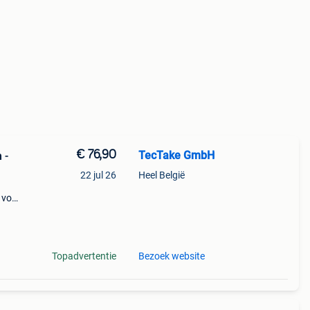
€ 76,90
TecTake GmbH
 -
22 jul 26
Heel België
 voor
 het
Topadvertentie
Bezoek website