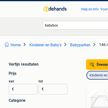
Help en info
Voor
146 r
Home
Kinderen en Baby's
Babyparken
Verfijn resultaten
Bewaar
Prijs
Kinderen en
van
tot
€
€
Categorie