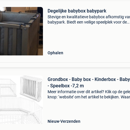
Degelijke babybox babypark
Stevige en kwalitatieve babybox afkomstig va
babypark. Biedt een veilige speelplek voor de
kleintjes. In goede, nette staat. Zonder omkad
en matras.
Ophalen
Grondbox - Baby box - Kinderbox - Bab
- Speelbox -7,2 m
Meer informatie over dit artikel? Klik op de gel
knop: ‘website’ om het artikel te bekijken. Wa
bestellen bij retourdeal.nl? Voor 15:00 besteld,
volgende werkdag in huis. 1 Jaar garantie op 
Nieuw
Verzenden