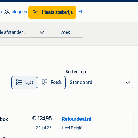
n
Inloggen
FR
Plaats zoekertje
lle afstanden…
Zoek
Sorteer op
Lijst
Foto’s
€ 124,95
Retourdeal.nl
ybox
22 jul 26
Heel België
e