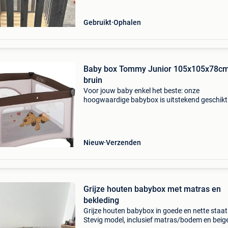
Gebruikt
Ophalen
Baby box Tommy Junior 105x105x78cm
bruin
Voor jouw baby enkel het beste: onze
hoogwaardige babybox is uitstekend geschikt
het spelen, grabbelen en slapen. Doordat het
plaatsbesparend ingeklapt kan worden, kun je
niet enkel thuis maa
Nieuw
Verzenden
Grijze houten babybox met matras en
bekleding
Grijze houten babybox in goede en nette staat
Stevig model, inclusief matras/bodem en beig