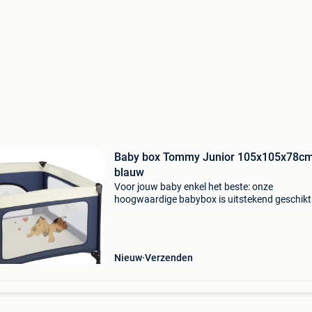
Baby box Tommy Junior 105x105x78cm
blauw
Voor jouw baby enkel het beste: onze
hoogwaardige babybox is uitstekend geschikt
het spelen, grabbelen en slapen. Doordat het
plaatsbesparend ingeklapt kan worden, kun je
niet enkel thuis maa
Nieuw
Verzenden