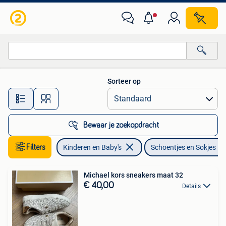
Babykleding | Schoentjes en Sokjes
Sorteer op
Alle afstanden…
Bewaar je zoekopdracht
Filters
Kinderen en Baby's
Schoentjes en Sokjes
Michael kors sneakers maat 32
€ 40,00
Details