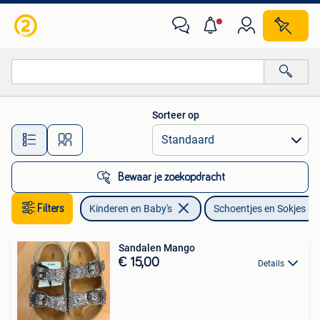
Babykleding | Schoentjes en Sokjes
Sorteer op
Alle afstanden…
Bewaar je zoekopdracht
Filters
Kinderen en Baby's
Schoentjes en Sokjes
Sandalen Mango
€ 15,00
Details