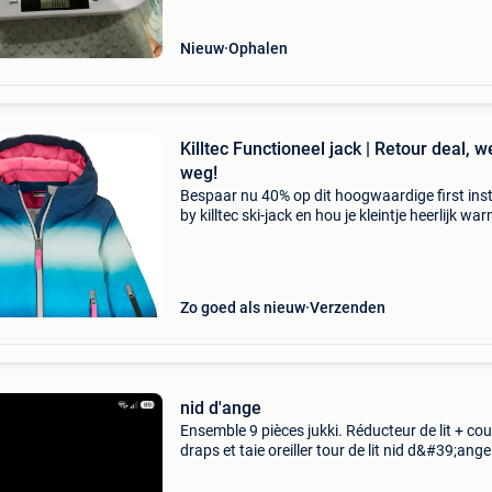
Nieuw
Ophalen
Killtec Functioneel jack | Retour deal, w
weg!
Bespaar nu 40% op dit hoogwaardige first inst
by killtec ski-jack en hou je kleintje heerlijk wa
deze winter. Dit functionele ski-jack voor baby'
combineert stijl met serieuze bescherming t
Zo goed als nieuw
Verzenden
nid d'ange
Ensemble 9 pièces jukki. Réducteur de lit + co
draps et taie oreiller tour de lit nid d&#39;ange
de nacelle ou de lange. Plaid pour siège auto
coussin pour bébé