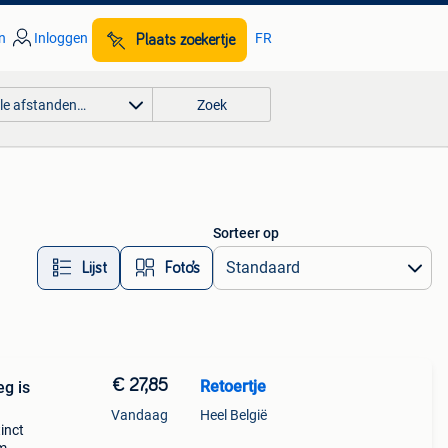
n
Inloggen
FR
Plaats zoekertje
lle afstanden…
Zoek
Sorteer op
Lijst
Foto’s
€ 27,85
Retoertje
eg is
Vandaag
Heel België
inct