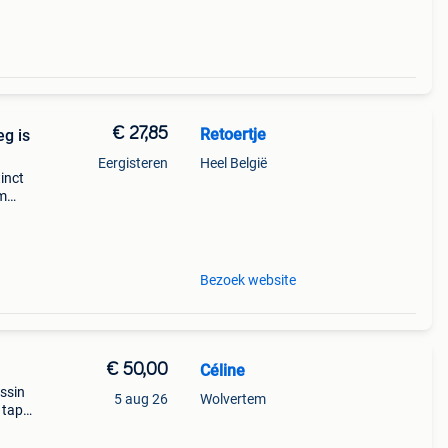
€ 27,85
Retoertje
eg is
Eergisteren
Heel België
inct
rm
s
Bezoek website
€ 50,00
Céline
ussin
5 aug 26
Wolvertem
 tapis