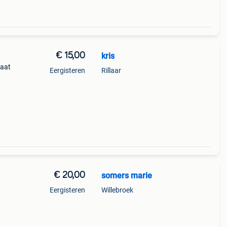
€ 15,00
kris
taat
Eergisteren
Rillaar
€ 20,00
somers marie
Eergisteren
Willebroek