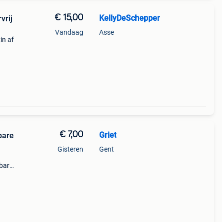
€ 15,00
KellyDeSchepper
vrij
Vandaag
Asse
in af
€ 7,00
Griet
bare
Gisteren
Gent
bare
one
e