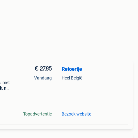
€ 27,85
Retoertje
Vandaag
Heel België
ou met
ck, nu
ki-
Topadvertentie
Bezoek website