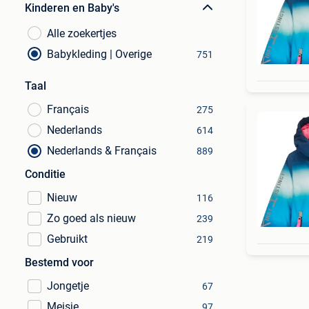
Kinderen en Baby's
Alle zoekertjes
Babykleding | Overige
751
Taal
Français
275
Nederlands
614
Nederlands & Français
889
Conditie
Nieuw
116
Zo goed als nieuw
239
Gebruikt
219
Bestemd voor
Jongetje
67
Meisje
97