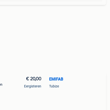
€ 20,00
EMIFAB
en
Eergisteren
Tubize
k om