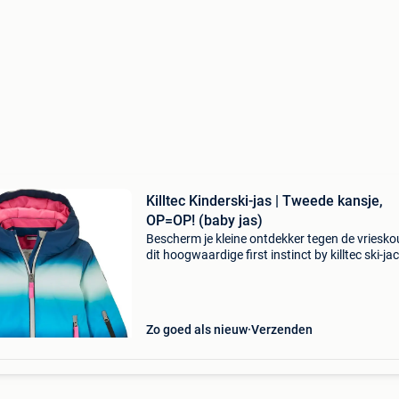
Killtec Kinderski-jas | Tweede kansje,
OP=OP! (baby jas)
Bescherm je kleine ontdekker tegen de vriesk
dit hoogwaardige first instinct by killtec ski-ja
tijdelijk met 40% korting! Dit multifunctionele s
jack voor baby's en peuters combineer
Zo goed als nieuw
Verzenden