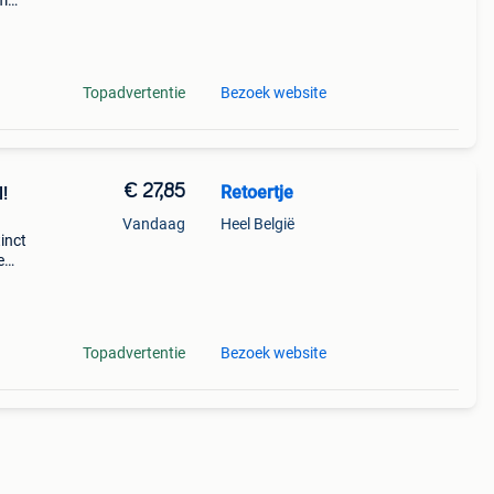
rm
s
Topadvertentie
Bezoek website
€ 27,85
Retoertje
l!
Vandaag
Heel België
inct
e
it
prij
Topadvertentie
Bezoek website