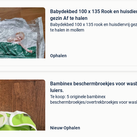
Babydekbed 100 x 135 Rook en huisdier
gezin Af te halen
Babydekbed 100 x 135 rook en huisdiervrij gez
te halen in mollem
Ophalen
Bambinex beschermbroekjes voor was
luiers.
Te koop: 5 originele bambinex
beschermbroekjes/overtrekbroekjes voor was
luiers. Nieuw, nooit gebruikt merk: bambinex 
size (verstelbaar met drukknopen) waterdicht
beschermlaag ideaal in combi
Nieuw
Ophalen