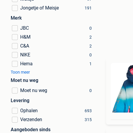
Jongetje of Meisje
191
Merk
JBC
0
H&M
2
C&A
2
NIKE
0
Hema
1
Toon meer
Moet nu weg
Moet nu weg
0
Levering
Ophalen
693
Verzenden
315
Aangeboden sinds