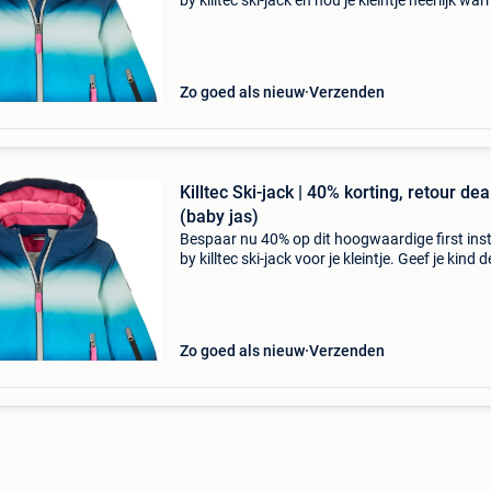
by killtec ski-jack en hou je kleintje heerlijk wa
deze winter. Dit functionele ski-jack voor baby'
combineert stijl met serieuze bescherming t
Zo goed als nieuw
Verzenden
Killtec Ski-jack | 40% korting, retour dea
(baby jas)
Bespaar nu 40% op dit hoogwaardige first inst
by killtec ski-jack voor je kleintje. Geef je kind d
ultieme bescherming tegen de winterkou met d
professionele functionele jack voor een bodem
Zo goed als nieuw
Verzenden