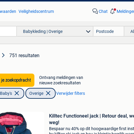
waarden
Veiligheidscentrum
Chat
Meldinge
Babykleding | Overige
A
751 resultaten
Ontvang meldingen van
 je zoekopdracht
nieuwe zoekresultaten
 Baby's
Overige
Verwijder filters
Killtec Functioneel jack | Retour deal, w
weg!
Bespaar nu 40% op dit hoogwaardige first inst