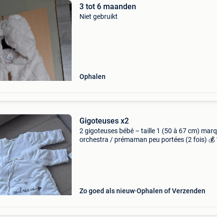
3 tot 6 maanden
Niet gebruikt
Ophalen
Gigoteuses x2
2 gigoteuses bébé – taille 1 (50 à 67 cm) marq
orchestra / prémaman peu portées (2 fois) 💰
les deux remise en main propre possible sur uc
vilvoorde ou zellik
Zo goed als nieuw
Ophalen of Verzenden