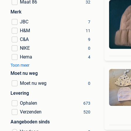
Maat 86
32
Merk
JBC
7
H&M
11
C&A
9
NIKE
0
Hema
4
Toon meer
Moet nu weg
Moet nu weg
0
Levering
Ophalen
673
Verzenden
520
Aangeboden sinds