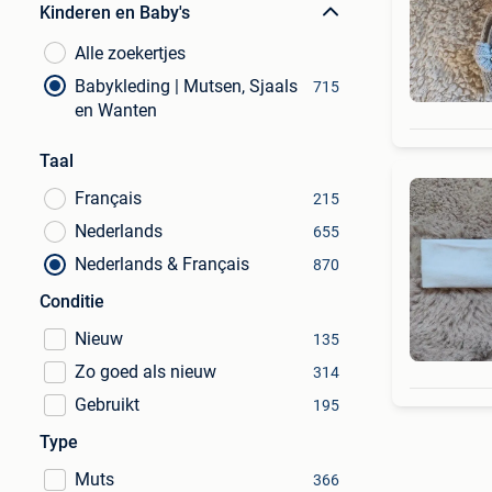
Kinderen en Baby's
Alle zoekertjes
Babykleding | Mutsen, Sjaals
715
en Wanten
Taal
Français
215
Nederlands
655
Nederlands & Français
870
Conditie
Nieuw
135
Zo goed als nieuw
314
Gebruikt
195
Type
Muts
366