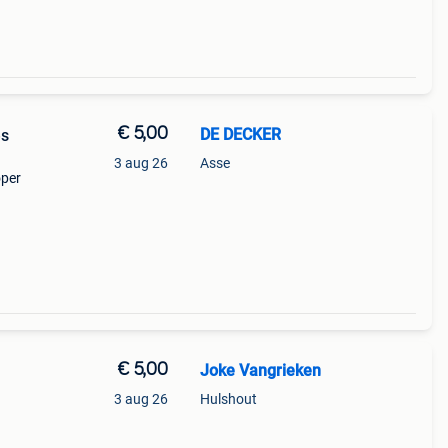
€ 5,00
DE DECKER
es
3 aug 26
Asse
oper
€ 5,00
Joke Vangrieken
3 aug 26
Hulshout