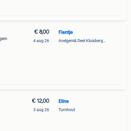
€ 8,00
Fientje
lgem
4 aug 26
Avelgem& Deel Kluisbergen
€ 12,00
Eline
3 aug 26
Turnhout