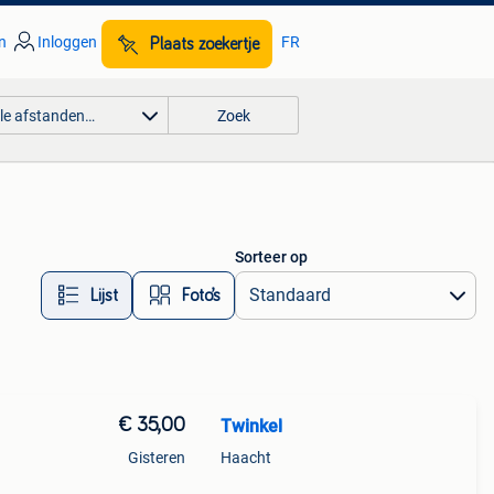
n
Inloggen
FR
Plaats zoekertje
lle afstanden…
Zoek
Sorteer op
Lijst
Foto’s
€ 35,00
Twinkel
Gisteren
Haacht