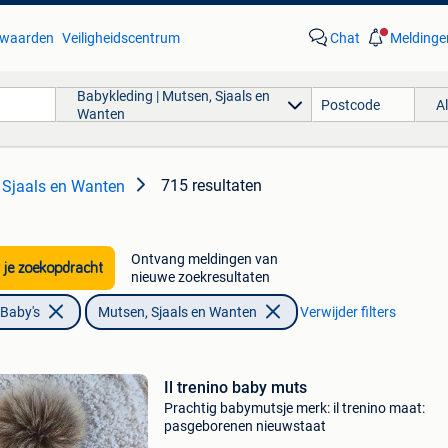
waarden
Veiligheidscentrum
Chat
Meldinge
Babykleding | Mutsen, Sjaals en
A
Wanten
715 resultaten
 Sjaals en Wanten
Ontvang meldingen van
 je zoekopdracht
nieuwe zoekresultaten
 Baby's
Mutsen, Sjaals en Wanten
Verwijder filters
Il trenino baby muts
Prachtig babymutsje merk: il trenino maat:
pasgeborenen nieuwstaat