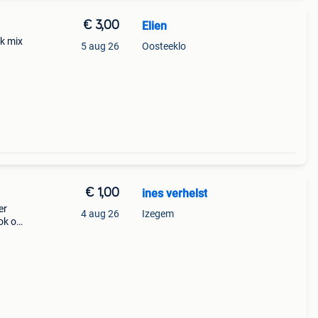
€ 3,00
Elien
k mix
5 aug 26
Oosteeklo
€ 1,00
ines verhelst
er
4 aug 26
Izegem
ook op