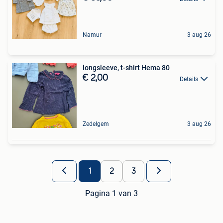
Namur
3 aug 26
longsleeve, t-shirt Hema 80
€ 2,00
Details
Zedelgem
3 aug 26
1
2
3
Pagina 1 van 3