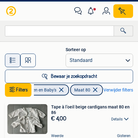
Babykleding | Maat 80
Sorteer op
Alle afstanden…
Bewaar je zoekopdracht
Filters
Kinderen en Baby's
Maat 80
Verwijder filters
Tape à l’oeil beige cardigans maat 80 en
86
€ 4,00
Details
Weerde
Gisteren