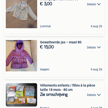
€ 3,00
Details
Lommel
4 aug 26
Gewatteerde jas – maat 80
€ 15,00
Details
Izegem
4 aug 26
Vêtements enfants / filles à la pièce
taille 18 mois - 80 cm
Zie omschrijving
Details
Namur
4 aug 26