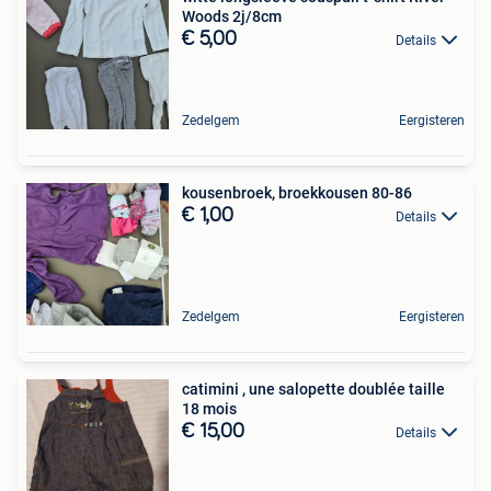
Woods 2j/8cm
€ 5,00
Details
Zedelgem
Eergisteren
kousenbroek, broekkousen 80-86
€ 1,00
Details
Zedelgem
Eergisteren
catimini , une salopette doublée taille
18 mois
€ 15,00
Details