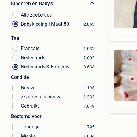
Kinderen en Baby's
Alle zoekertjes
Babykleding | Maat 80
2.863
Taal
Français
1.032
Nederlands
2.602
Nederlands & Français
3.634
Conditie
Nieuw
195
Zo goed als nieuw
1.333
Gebruikt
1.049
Bestemd voor
Jongetje
795
Meisje
1.004