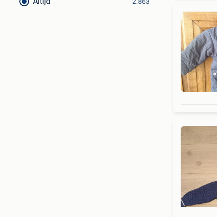
Altijd
2.863