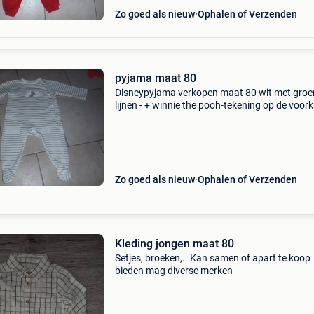
Zo goed als nieuw
Ophalen of Verzenden
pyjama maat 80
Disneypyjama verkopen maat 80 wit met groe
lijnen - + winnie the pooh-tekening op de voor
onberispelijke staat (slechts 1 of 2 keer gedra
vraagprijs: 3 euro zie mijn andere advertenties
Zo goed als nieuw
Ophalen of Verzenden
Kleding jongen maat 80
Setjes, broeken,.. Kan samen of apart te koop
bieden mag diverse merken