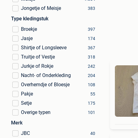
Jongetje of Meisje
383
Type kledingstuk
Broekje
397
Jasje
174
Shirtje of Longsleeve
367
Truitje of Vestje
318
Jurkje of Rokje
242
Nacht- of Onderkleding
204
Overhemdje of Bloesje
108
Pakje
55
Setje
175
Overige typen
101
Merk
JBC
40