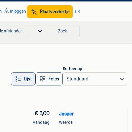
n
Inloggen
FR
Plaats zoekertje
lle afstanden…
Zoek
Sorteer op
Lijst
Foto’s
€ 3,00
Jasper
Vandaag
Weerde