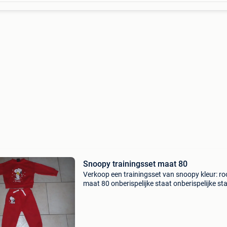
Snoopy trainingsset maat 80
Verkoop een trainingsset van snoopy kleur: r
maat 80 onberispelijke staat onberispelijke st
vraagprijs: 4 euro zie ook mijn andere items
mogelijkheid om te komen afhalen bij 7850 en
verzend