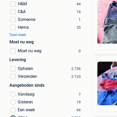
H&M
44
C&A
74
Someone
1
Hema
35
Toon meer
Moet nu weg
Moet nu weg
0
Levering
Ophalen
2.736
Verzenden
2.123
Aangeboden sinds
Vandaag
7
Gisteren
19
Een week
66