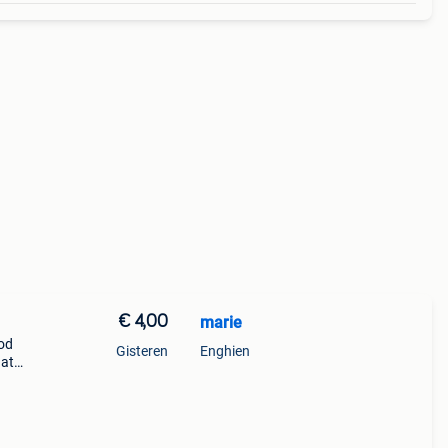
€ 4,00
marie
ood
Gisteren
Enghien
aat
ghien