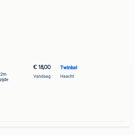
€ 18,00
Twinkel
 12m
Vandaag
Haacht
zijde