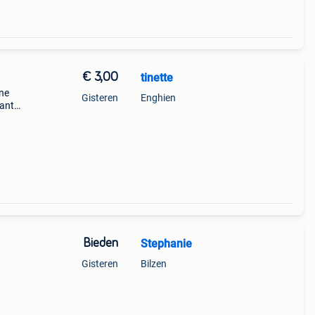
€ 3,00
tinette
ne
Gisteren
Enghien
kant
gen)
 verz
Bieden
Stephanie
Gisteren
Bilzen