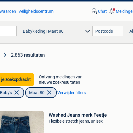
waarden
Veiligheidscentrum
Chat
Meldinge
Babykleding | Maat 80
A
2.863 resultaten
0
Ontvang meldingen van
 je zoekopdracht
nieuwe zoekresultaten
 Baby's
Maat 80
Verwijder filters
Washed Jeans merk Feetje
Flexibele stretch jeans, unisex