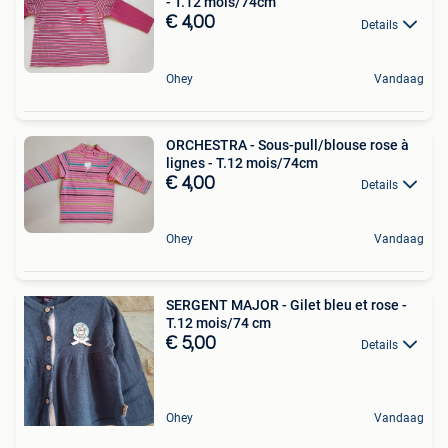
- T.12 mois/74cm
€ 4,00
Details
Ohey
Vandaag
ORCHESTRA - Sous-pull/blouse rose à
lignes - T.12 mois/74cm
€ 4,00
Details
Ohey
Vandaag
SERGENT MAJOR - Gilet bleu et rose -
T.12 mois/74 cm
€ 5,00
Details
Ohey
Vandaag