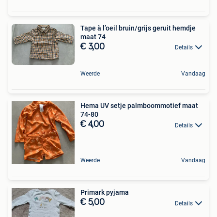
Tape à l’oeil bruin/grijs geruit hemdje
maat 74
€ 3,00
Details
Weerde
Vandaag
Hema UV setje palmboommotief maat
74-80
€ 4,00
Details
Weerde
Vandaag
Primark pyjama
€ 5,00
Details