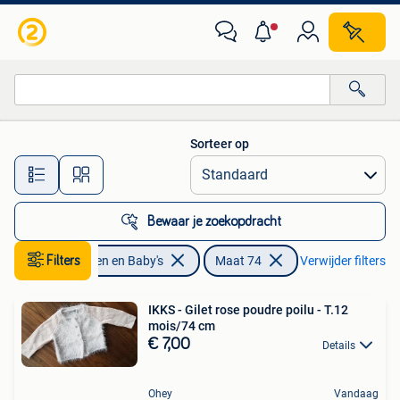
Babykleding | Maat 74
Sorteer op
Alle afstanden…
Bewaar je zoekopdracht
Filters
Kinderen en Baby's
Maat 74
Verwijder filters
IKKS - Gilet rose poudre poilu - T.12
mois/74 cm
€ 7,00
Details
Ohey
Vandaag