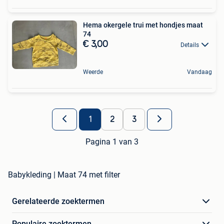
Hema okergele trui met hondjes maat
74
€ 3,00
Details
Weerde
Vandaag
1
2
3
Pagina 1 van 3
Babykleding | Maat 74 met filter
Gerelateerde zoektermen
Populaire zoektermen