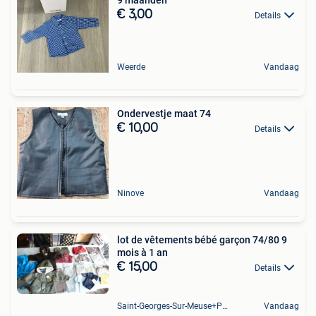
€ 3,00
Details
Weerde
Vandaag
Ondervestje maat 74
€ 10,00
Details
Ninove
Vandaag
lot de vêtements bébé garçon 74/80 9
mois à 1 an
€ 15,00
Details
Saint-Georges-Sur-Meuse+Partie De Hermalle-Sous-Huy
Vandaag