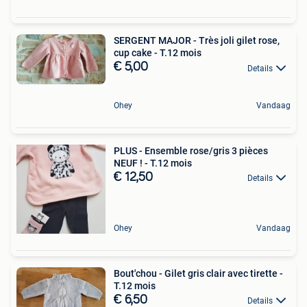
SERGENT MAJOR - Très joli gilet rose,
cup cake - T.12 mois
€ 5,00
Details
Ohey
Vandaag
PLUS - Ensemble rose/gris 3 pièces
NEUF ! - T.12 mois
€ 12,50
Details
Ohey
Vandaag
Bout'chou - Gilet gris clair avec tirette -
T.12 mois
€ 6,50
Details