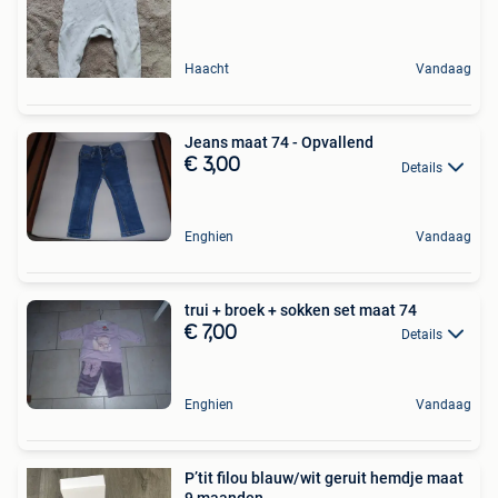
Haacht
Vandaag
Jeans maat 74 - Opvallend
€ 3,00
Details
Enghien
Vandaag
trui + broek + sokken set maat 74
€ 7,00
Details
Enghien
Vandaag
P’tit filou blauw/wit geruit hemdje maat
9 maanden