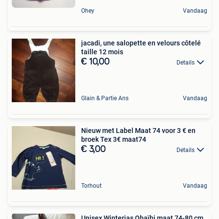
Ohey
Vandaag
jacadi, une salopette en velours côtelé
taille 12 mois
€ 10,00
Details
Glain & Partie Ans
Vandaag
Nieuw met Label Maat 74 voor 3 € en
broek Tex 3€ maat74
€ 3,00
Details
Torhout
Vandaag
Unisex Winterjas Obaïbi maat 74-80 cm