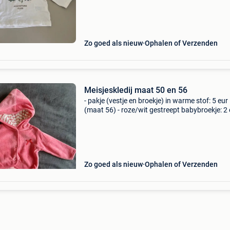
Zo goed als nieuw
Ophalen of Verzenden
Meisjeskledij maat 50 en 56
- pakje (vestje en broekje) in warme stof: 5 eur
(maat 56) - roze/wit gestreept babybroekje: 2 
(maat 50) kledij werd nieuw aangekocht, het i
gedragen maar nog in goede staat. Af te halen
hever
Zo goed als nieuw
Ophalen of Verzenden