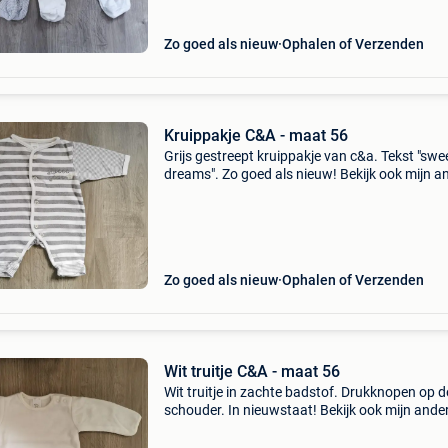
Zo goed als nieuw
Ophalen of Verzenden
Kruippakje C&A - maat 56
Grijs gestreept kruippakje van c&a. Tekst "swe
dreams". Zo goed als nieuw! Bekijk ook mijn a
zoekertjes voor kleding, speelgoed en andere
spulletjes voor meisjes van 0 tot 9 jaar.
Zo goed als nieuw
Ophalen of Verzenden
Wit truitje C&A - maat 56
Wit truitje in zachte badstof. Drukknopen op d
schouder. In nieuwstaat! Bekijk ook mijn ande
zoekertjes voor kleding, speelgoed en andere
spulletjes voor meisjes van 0 tot 9 jaar. Verze