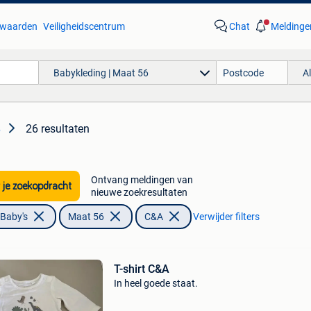
waarden
Veiligheidscentrum
Chat
Meldinge
Babykleding | Maat 56
A
26 resultaten
6
Ontvang meldingen van
 je zoekopdracht
nieuwe zoekresultaten
 Baby's
Maat 56
C&A
Verwijder filters
T-shirt C&A
In heel goede staat.