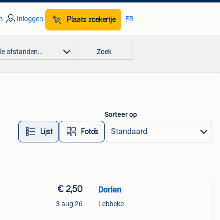
n
Inloggen
FR
Plaats zoekertje
lle afstanden…
Zoek
Sorteer op
Lijst
Foto’s
€ 2,50
Dorien
3 aug 26
Lebbeke