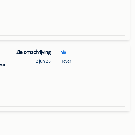
Zie omschrijving
Nel
2 jun 26
Hever
eur
s
 te