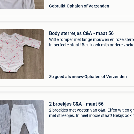
Gebruikt
Ophalen of Verzenden
Body sterretjes C&A - maat 56
Witte romper met lange mouwen en roze sterre
In perfecte staat! Bekijk ook mijn andere zoeke
voor kleding, speelgoed en andere spulletjes v
meisjes van 0 tot 9 jaar. Verzenden op kosten 
Zo goed als nieuw
Ophalen of Verzenden
2 broekjes C&A - maat 56
2 broekjes met voeten van c&a. Effen wit en gr
met streepjes. In heel mooie staat! Bekijk ook 
andere zoekertjes voor kleding, speelgoed en
andere spulletjes voor meisjes van 0 tot 9 jaar.