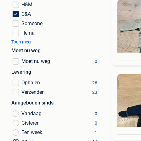
H&M
C&A
Someone
Hema
Toon meer
Moet nu weg
Moet nu weg
0
Levering
Ophalen
26
Verzenden
23
Aangeboden sinds
Vandaag
0
Gisteren
0
Een week
1