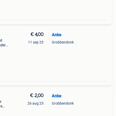
€ 4,00
Anke
et
11 sep 25
Grobbendonk
ndere
€ 2,00
Anke
e
26 aug 25
Grobbendonk
re
nden