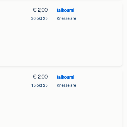
€ 2,00
taikoumi
30 okt 25
Knesselare
€ 2,00
taikoumi
15 okt 25
Knesselare