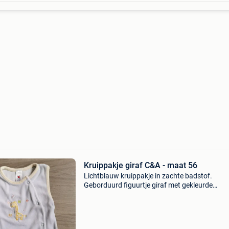
Kruippakje giraf C&A - maat 56
Lichtblauw kruippakje in zachte badstof.
Geborduurd figuurtje giraf met gekleurde
vlindertjes. Drukknoopjes vooraan en tussen 
benen. Klein vlekje op de achterkant (zie foto).
mooie staat. Bekijk