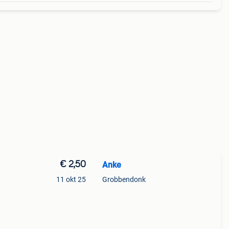
€ 2,50
Anke
11 okt 25
Grobbendonk
de
 In