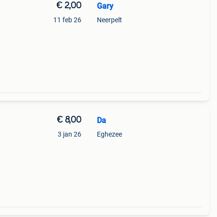
€ 2,00
Gary
11 feb 26
Neerpelt
€ 8,00
Da
3 jan 26
Eghezee