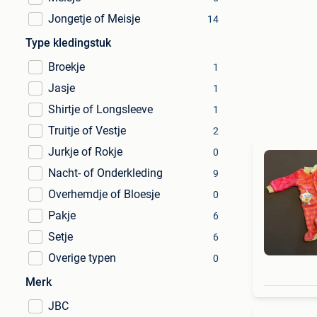
Jongetje of Meisje
14
Type kledingstuk
Broekje
1
Jasje
1
Shirtje of Longsleeve
1
Truitje of Vestje
2
Jurkje of Rokje
0
Nacht- of Onderkleding
9
Overhemdje of Bloesje
0
Pakje
6
Setje
6
Overige typen
0
Merk
JBC