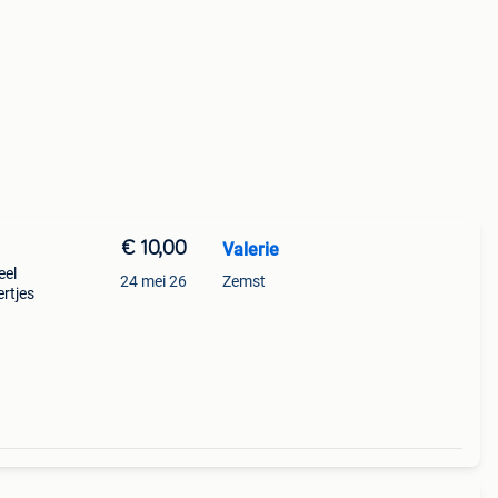
€ 10,00
Valerie
eel
24 mei 26
Zemst
ertjes