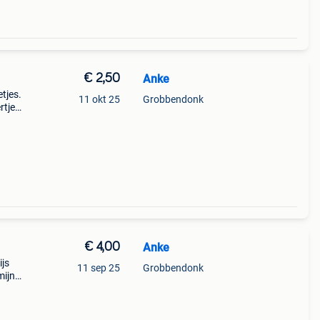
€ 2,50
Anke
tjes.
11 okt 25
Grobbendonk
rtjes
oor
v
€ 4,00
Anke
ijs
11 sep 25
Grobbendonk
mijn