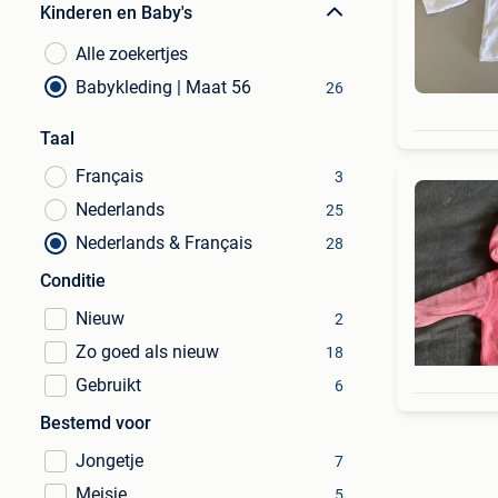
Kinderen en Baby's
Alle zoekertjes
Babykleding | Maat 56
26
Taal
Français
3
Nederlands
25
Nederlands & Français
28
Conditie
Nieuw
2
Zo goed als nieuw
18
Gebruikt
6
Bestemd voor
Jongetje
7
Meisje
5