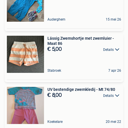
Auderghem
15 mei 26
Lässig Zwemshortje met zwemluier -
Maat 86
€ 5,00
Details
Stabroek
7 apr 26
UV bestendige zwemkledij - Mt 74/80
€ 8,00
Details
Koekelare
20 mei 22