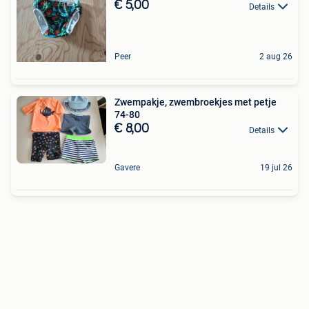
€ 5,00
Details
Peer
2 aug 26
Zwempakje, zwembroekjes met petje
74-80
€ 8,00
Details
Gavere
19 jul 26