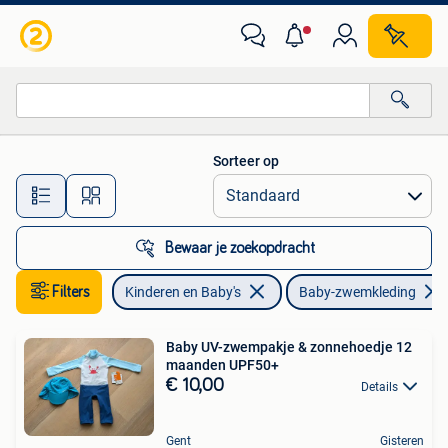
Babykleding | Baby-zwemkleding
Sorteer op
Alle afstanden…
Bewaar je zoekopdracht
Filters
Kinderen en Baby's
Baby-zwemkleding
Baby UV-zwempakje & zonnehoedje 12
maanden UPF50+
€ 10,00
Details
Gent
Gisteren