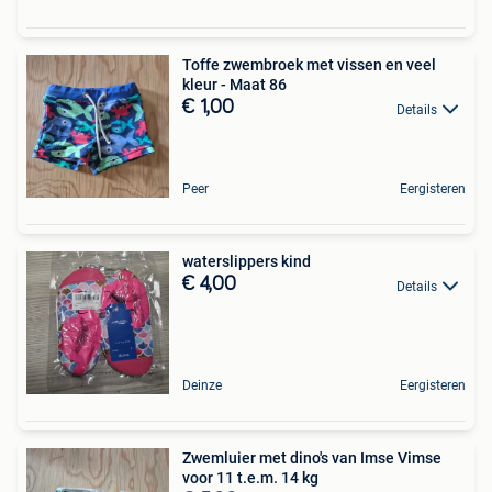
Toffe zwembroek met vissen en veel
kleur - Maat 86
€ 1,00
Details
Peer
Eergisteren
waterslippers kind
€ 4,00
Details
Deinze
Eergisteren
Zwemluier met dino's van Imse Vimse
voor 11 t.e.m. 14 kg