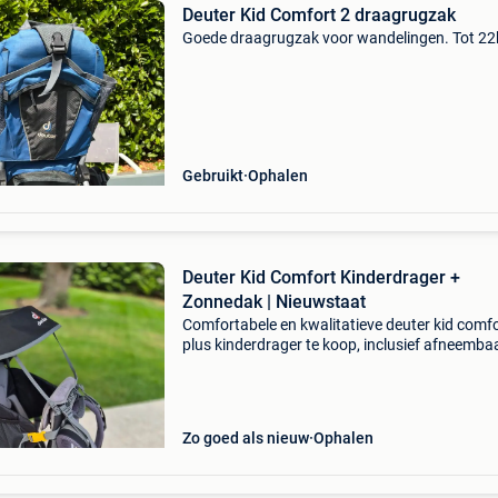
Deuter Kid Comfort 2 draagrugzak
Goede draagrugzak voor wandelingen. Tot 22
Gebruikt
Ophalen
Deuter Kid Comfort Kinderdrager +
Zonnedak | Nieuwstaat
Comfortabele en kwalitatieve deuter kid comfo
plus kinderdrager te koop, inclusief afneemba
zonnedak. Perfect voor wandelingen, vakanti
uitstappen waarbij een buggy minder praktisch
Dan
Zo goed als nieuw
Ophalen