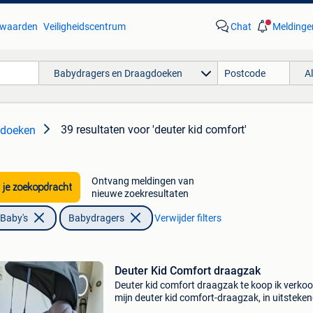
waarden
Veiligheidscentrum
Chat
Meldinge
Babydragers en Draagdoeken
A
39 resultaten
voor 'deuter kid comfort'
gdoeken
Ontvang meldingen van
 je zoekopdracht
nieuwe zoekresultaten
 Baby's
Babydragers
Verwijder filters
Deuter Kid Comfort draagzak
Deuter kid comfort draagzak te koop ik verko
mijn deuter kid comfort-draagzak, in uitsteke
staat, met zonneklep. - Zeer comfortabel voor