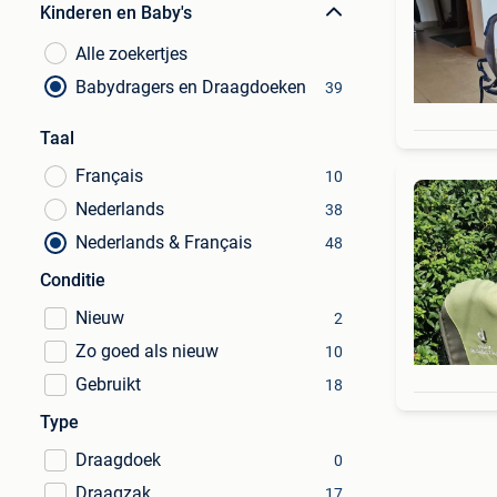
Kinderen en Baby's
Alle zoekertjes
Babydragers en Draagdoeken
39
Taal
Français
10
Nederlands
38
Nederlands & Français
48
Conditie
Nieuw
2
Zo goed als nieuw
10
Gebruikt
18
Type
Draagdoek
0
Draagzak
17