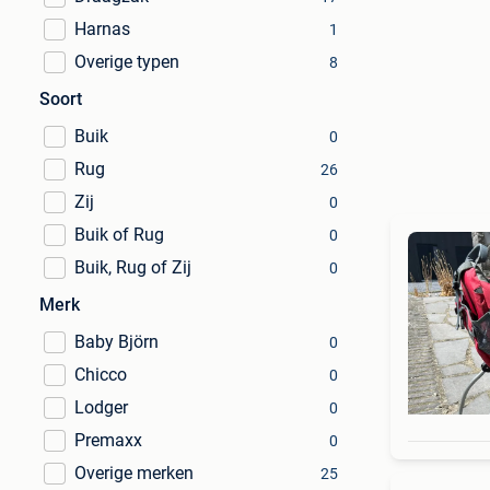
Harnas
1
Overige typen
8
Soort
Buik
0
Rug
26
Zij
0
Buik of Rug
0
Buik, Rug of Zij
0
Merk
Baby Björn
0
Chicco
0
Lodger
0
Premaxx
0
Overige merken
25