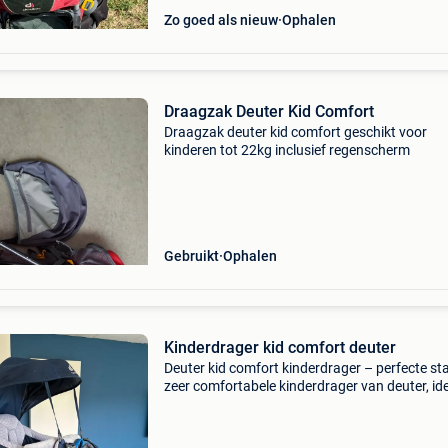
Zo goed als nieuw
Ophalen
Draagzak Deuter Kid Comfort
Draagzak deuter kid comfort geschikt voor
kinderen tot 22kg inclusief regenscherm
Gebruikt
Ophalen
Kinderdrager kid comfort deuter
Deuter kid comfort kinderdrager – perfecte st
zeer comfortabele kinderdrager van deuter, id
voor wandelingen, uitstapjes en vakanties. De
deuter kid comfort is in perfecte staat en werd
slech