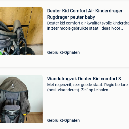
Deuter Kid Comfort Air Kinderdrager
Rugdrager peuter baby
Deuter kid comfort air kwaliteitsvolle kinderdr
in zeer mooie gebruikte staat. Ideaal voor
wandelingen, vakanties, bergtochten en
uitstappen. Dankzij het bekende aircomfort-
rugsysteem wordt de rug
Gebruikt
Ophalen
Wandelrugzak Deuter Kid comfort 3
Met regenzeil, zeer goede staat. Regio berlare
(oost-vlaanderen). Zelf op te halen.
Gebruikt
Ophalen