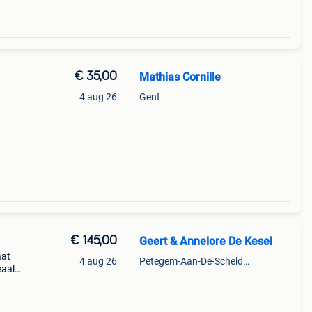
€ 35,00
Mathias Cornille
4 aug 26
Gent
€ 145,00
Geert & Annelore De Kesel
aat
4 aug 26
Petegem-Aan-De-Schelde + Deel Van Oudenaarde
eaal
ze