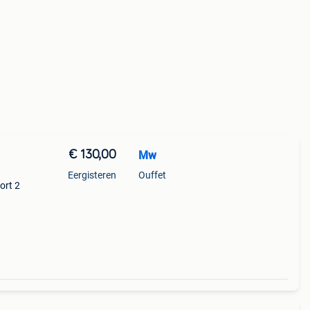
€ 130,00
Mw
Eergisteren
Ouffet
ort 2
der
en