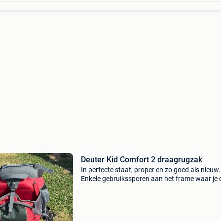
Deuter Kid Comfort 2 draagrugzak
In perfecte staat, proper en zo goed als nieuw.
Enkele gebruikssporen aan het frame waar je 
rugzak op de grond zet, zie foto. Incl zonnekle
handleiding. De regenhoes krijg je er ook bij. A