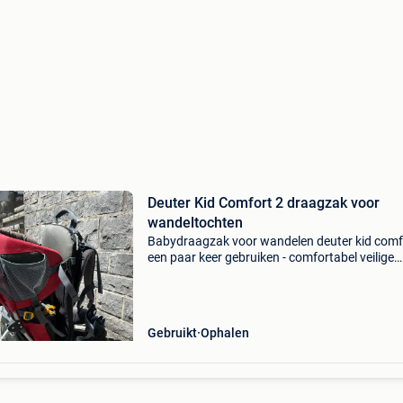
Deuter Kid Comfort 2 draagzak voor
wandeltochten
Babydraagzak voor wandelen deuter kid comf
een paar keer gebruiken - comfortabel veilige
zitting-, rug- en heupverstevigingen zakken on
de stoel, rug en zijzakken op de heup + zijzakk
van ga
Gebruikt
Ophalen