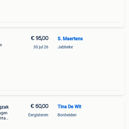
€ 95,00
S. Maertens
en
30 jul 26
Jabbeke
€ 60,00
Tina De Wit
ugzak
ragen
Eergisteren
Bonheiden
ontact