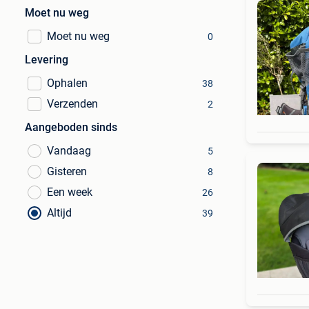
Moet nu weg
Moet nu weg
0
Levering
Ophalen
38
Verzenden
2
Aangeboden sinds
Vandaag
5
Gisteren
8
Een week
26
Altijd
39