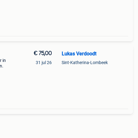
ekende
€ 75,00
Lukas Verdoodt
r in
31 jul 26
Sint-Katherina-Lombeek
n.