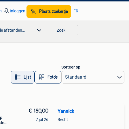
n
Inloggen
FR
Plaats zoekertje
lle afstanden…
Zoek
Sorteer op
Lijst
Foto’s
€ 180,00
Yannick
op
7 jul 26
Recht
nde
 het