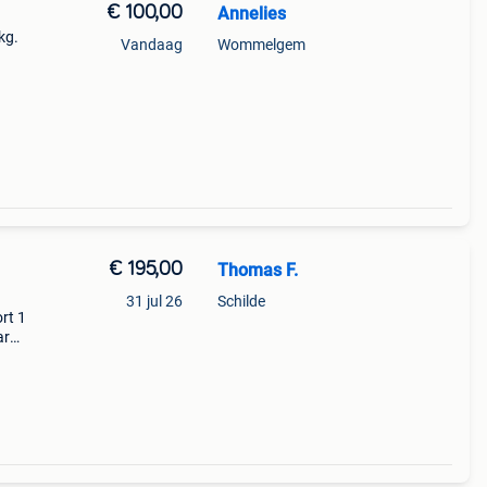
€ 100,00
Annelies
kg.
Vandaag
Wommelgem
€ 195,00
Thomas F.
31 jul 26
Schilde
rt 1
ar
es en
 is.