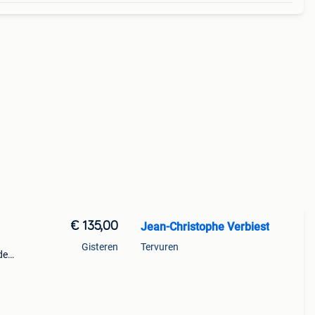
€ 135,00
Jean-Christophe Verbiest
Gisteren
Tervuren
de
p en
arzel