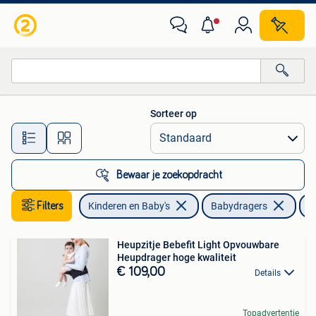
Babydragers en Draagdoeken
Sorteer op
Alle afstanden…
Bewaar je zoekopdracht
Filters
Kinderen en Baby's
Babydragers
O
Heupzitje Bebefit Light Opvouwbare
Heupdrager hoge kwaliteit
€ 109,00
Details
Topadvertentie