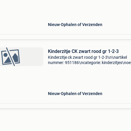
---------------------------------------------------
Nieuw
Ophalen of Verzenden
Kinderzitje CK zwart rood gr 1-2-3
Kinderzitje ck zwart rood gr 1-2-3\n\nartikel
nummer: 951186\ncategorie: kinderzitjes\noe
nummer: \nspecificaties: \n \npassend op:
\n\n\n\n---------------------------------------------------------
Nieuw
Ophalen of Verzenden