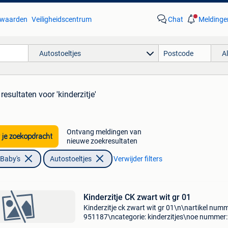
waarden
Veiligheidscentrum
Chat
Meldinge
Autostoeltjes
A
resultaten
voor 'kinderzitje'
Ontvang meldingen van
 je zoekopdracht
nieuwe zoekresultaten
 Baby's
Autostoeltjes
Verwijder filters
Kinderzitje CK zwart wit gr 01
Kinderzitje ck zwart wit gr 01\n\nartikel numm
951187\ncategorie: kinderzitjes\noe nummer:
\nspecificaties: \n \npassend op: \n\n\n\n-------