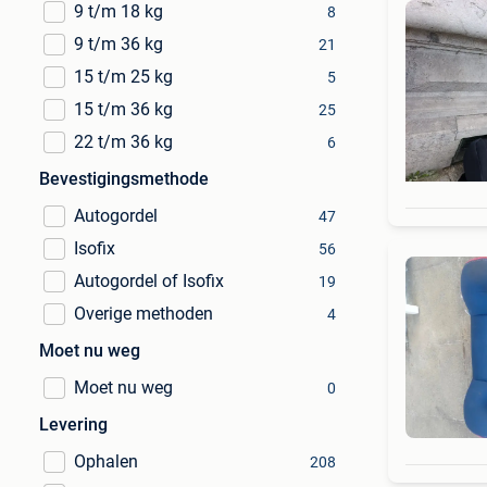
9 t/m 18 kg
8
9 t/m 36 kg
21
15 t/m 25 kg
5
15 t/m 36 kg
25
22 t/m 36 kg
6
Bevestigingsmethode
Autogordel
47
Isofix
56
Autogordel of Isofix
19
Overige methoden
4
Moet nu weg
Moet nu weg
0
Levering
Ophalen
208