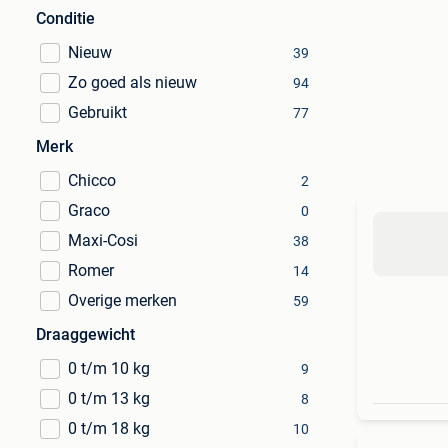
Conditie
Nieuw
39
Zo goed als nieuw
94
Gebruikt
77
Merk
Chicco
2
Graco
0
Maxi-Cosi
38
Romer
14
Overige merken
59
Draaggewicht
0 t/m 10 kg
9
0 t/m 13 kg
8
0 t/m 18 kg
10