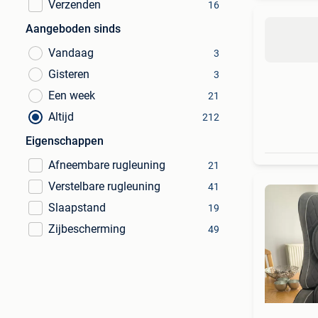
Verzenden
16
Aangeboden sinds
Vandaag
3
Gisteren
3
Een week
21
Altijd
212
Eigenschappen
Afneembare rugleuning
21
Verstelbare rugleuning
41
Slaapstand
19
Zijbescherming
49