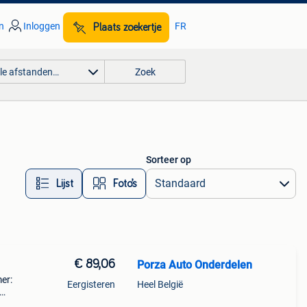
n
Inloggen
FR
Plaats zoekertje
lle afstanden…
Zoek
Sorteer op
Lijst
Foto’s
€ 89,06
Porza Auto Onderdelen
er:
Eergisteren
Heel België
------