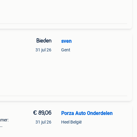
Bieden
sven
31 jul 26
Gent
€ 89,06
Porza Auto Onderdelen
mmer:
31 jul 26
Heel België
------