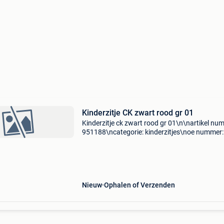
Kinderzitje CK zwart rood gr 01
Kinderzitje ck zwart rood gr 01\n\nartikel nu
951188\ncategorie: kinderzitjes\noe nummer:
\nspecificaties: \n \npassend op: \n\n\n\n-------
--------------------------------------------------
Nieuw
Ophalen of Verzenden