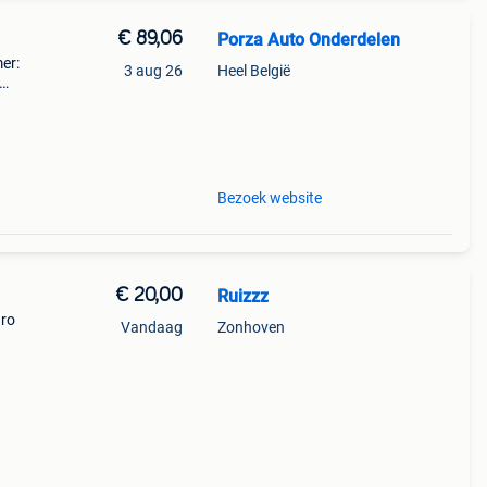
€ 89,06
Porza Auto Onderdelen
er:
3 aug 26
Heel België
------
Bezoek website
€ 20,00
Ruizzz
uro
Vandaag
Zonhoven