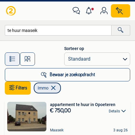
Immo
Sorteer op
Alle afstanden…
Bewaar je zoekopdracht
Filters
Immo
appartement te huur in Opoeteren
€ 750,00
Details
Maaseik
3 aug 26