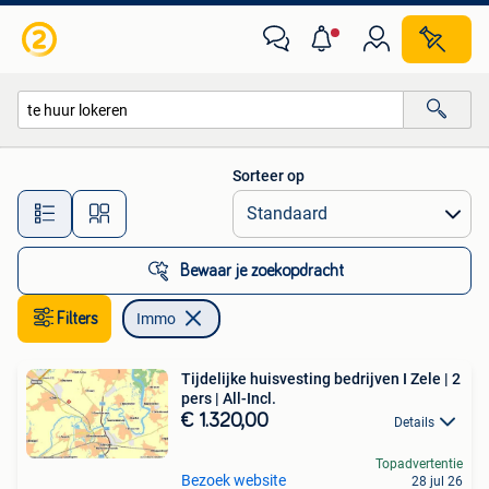
Immo
Sorteer op
Alle afstanden…
Bewaar je zoekopdracht
Filters
Immo
Tijdelijke huisvesting bedrijven I Zele | 2
pers | All-Incl.
€ 1.320,00
Details
Topadvertentie
Bezoek website
28 jul 26