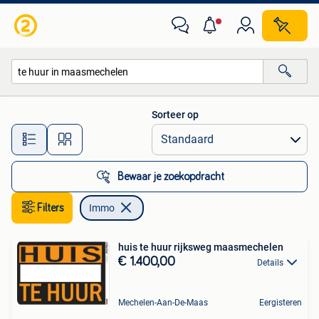
Immo
Sorteer op
Alle afstanden…
Bewaar je zoekopdracht
Filters
Immo
huis te huur rijksweg maasmechelen
€ 1.400,00
Details
Mechelen-Aan-De-Maas
Eergisteren