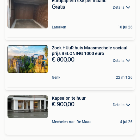
Europaplein €85 per maand
Gratis
Details
Lanaken
10 jul 26
Zoek HUuR huis Maasmechele sociaal
prijs BELONING 1000 euro
€ 800,00
Details
Genk
22 mrt 26
Kapsalon te huur
€ 900,00
Details
Mechelen-Aan-De-Maas
4 jul 26