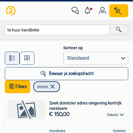
Immo
Sorteer op
Alle afstanden…
Bewaar je zoekopdracht
Filters
Immo
Zoek domicier adres omgeving kortrijk
roeslaare
€ 150,00
Details
Harelbeke
Gisteren