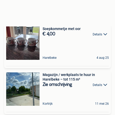
Soepkommetje met oor
€ 4,00
Details
Harelbeke
4 aug 25
Magazijn / werkplaats te huur in
Harelbeke – tot 115 m²
Zie omschrijving
Details
Kortrijk
11 mei 26