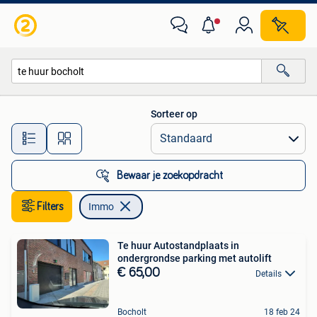
Immo
Sorteer op
Alle afstanden…
Bewaar je zoekopdracht
Filters
Immo
Te huur Autostandplaats in
ondergrondse parking met autolift
€ 65,00
Details
Bocholt
18 feb 24