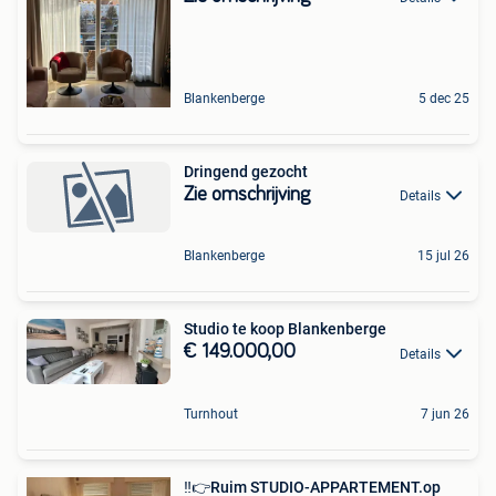
Blankenberge
5 dec 25
Dringend gezocht
Zie omschrijving
Details
Blankenberge
15 jul 26
Studio te koop Blankenberge
€ 149.000,00
Details
Turnhout
7 jun 26
‼️👉Ruim STUDIO-APPARTEMENT.op