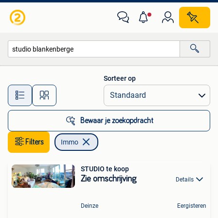
Immo
Sorteer op
Alle afstanden…
Bewaar je zoekopdracht
Filters
Immo
STUDIO te koop
Zie omschrijving
Details
Deinze
Eergisteren