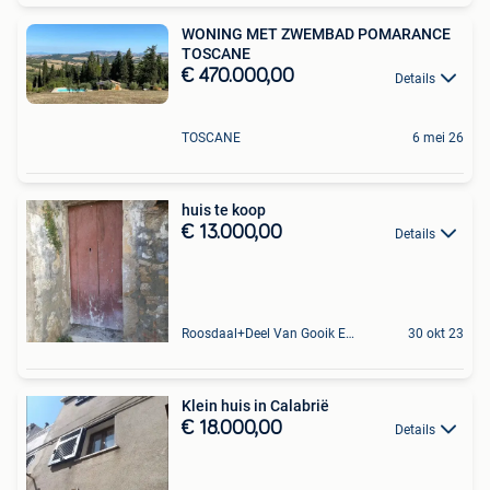
WONING MET ZWEMBAD POMARANCE
TOSCANE
€ 470.000,00
Details
TOSCANE
6 mei 26
huis te koop
€ 13.000,00
Details
Roosdaal+Deel Van Gooik En Sint-Kwintens-Lennik
30 okt 23
Klein huis in Calabrië
€ 18.000,00
Details