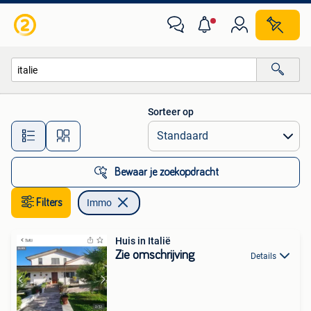
Immo
Sorteer op
Alle afstanden…
Bewaar je zoekopdracht
Filters
Immo
Huis in Italië
Zie omschrijving
Details