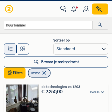
Immo
Sorteer op
Alle afstanden…
Bewaar je zoekopdracht
Filters
Immo
db technologies es 1203
€ 2.250,00
Details