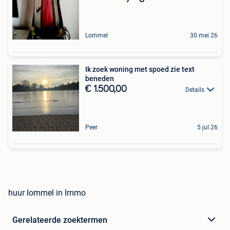
Lommel
30 mei 26
Ik zoek woning met spoed zie text
beneden
€ 1.500,00
Details
Peer
5 jul 26
huur lommel in Immo
Gerelateerde zoektermen