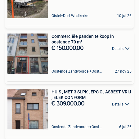
Gistel+Deel Westkerke
10 jul 26
Commerciële panden te koop in
oostende 70 m²
€ 150.000,00
Details
Oostende Zandvoorde +Oostende
27 nov 25
HUIS , MET 3 SLPK , EPC C , ASBEST VRIJ
, ELEK CONFORM
€ 309.000,00
Details
Oostende Zandvoorde +Oostende
6 jul 26