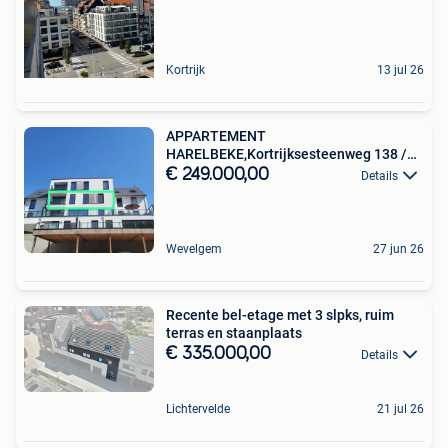
Kortrijk
13 jul 26
APPARTEMENT
HARELBEKE,Kortrijksesteenweg 138 /
0203
€ 249.000,00
Details
Wevelgem
27 jun 26
Recente bel-etage met 3 slpks, ruim
terras en staanplaats
€ 335.000,00
Details
Lichtervelde
21 jul 26