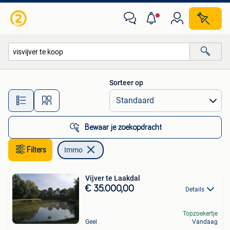
Immo
Sorteer op
Alle afstanden…
Bewaar je zoekopdracht
Filters
Immo
Vijver te Laakdal
€ 35.000,00
Details
Topzoekertje
Geel
Vandaag