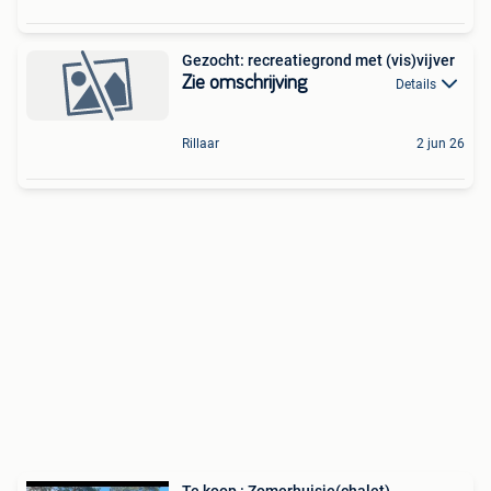
Gezocht: recreatiegrond met (vis)vijver
Zie omschrijving
Details
Rillaar
2 jun 26
Te koop : Zomerhuisje(chalet).