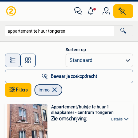
Immo
Sorteer op
Alle afstanden…
Bewaar je zoekopdracht
Filters
Immo
Appartement/huisje te huur 1
slaapkamer - centrum Tongeren
Zie omschrijving
Details